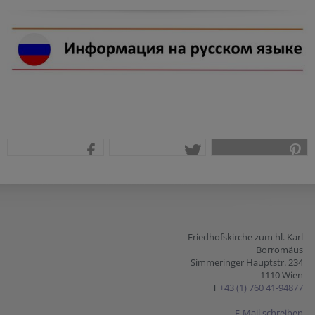
teilen
tweet
pin it
Friedhofskirche zum hl. Karl
Borromäus
Simmeringer Hauptstr. 234
1110 Wien
T
+43 (1) 760 41-94877
E-Mail schreiben