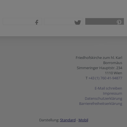
teilen
tweet
pin it
Friedhofskirche zum hl. Karl
Borromäus
Simmeringer Hauptstr. 234
1110 Wien
T
+43 (1) 760 41-94877
E-Mail schreiben
Impressum
Datenschutzerklärung
Barrierefreiheitserklärung
Darstellung:
Standard
-
Mobil