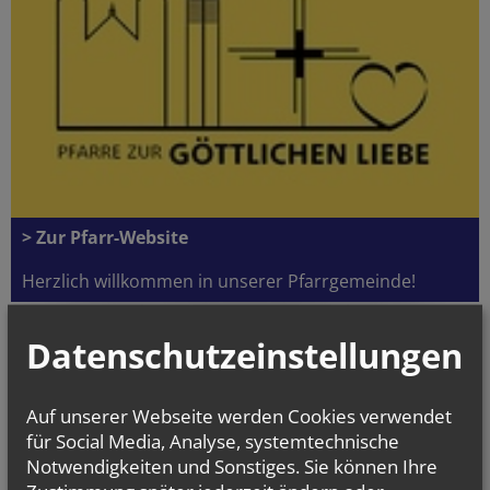
> Zur Pfarr-Website
Herzlich willkommen in unserer Pfarrgemeinde!
NAMENSTAGE
Datenschutzeinstellungen
Hl. Dominikus, Hl. Cyriakus, , Vierzehn heilige Nothelfer, Hl.
Hildiger, Hl....
Auf unserer Webseite werden Cookies verwendet
für Social Media, Analyse, systemtechnische
Notwendigkeiten und Sonstiges. Sie können Ihre