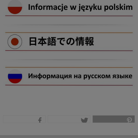
teilen
tweet
pin it