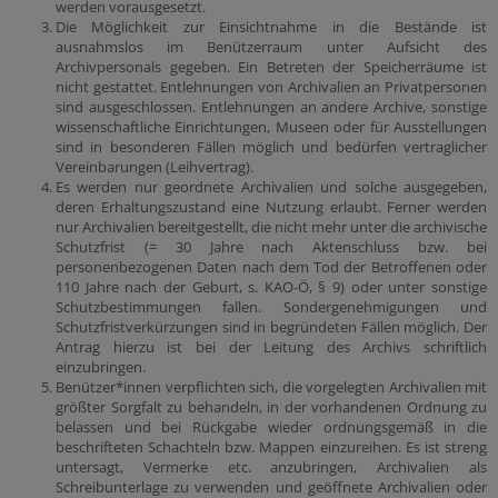
werden vorausgesetzt.
Die Möglichkeit zur Einsichtnahme in die Bestände ist
ausnahmslos im Benützerraum unter Aufsicht des
Archivpersonals gegeben. Ein Betreten der Speicherräume ist
nicht gestattet. Entlehnungen von Archivalien an Privatpersonen
sind ausgeschlossen. Entlehnungen an andere Archive, sonstige
wissenschaftliche Einrichtungen, Museen oder für Ausstellungen
sind in besonderen Fällen möglich und bedürfen vertraglicher
Vereinbarungen (Leihvertrag).
Es werden nur geordnete Archivalien und solche ausgegeben,
deren Erhaltungszustand eine Nutzung erlaubt. Ferner werden
nur Archivalien bereitgestellt, die nicht mehr unter die archivische
Schutzfrist (= 30 Jahre nach Aktenschluss bzw. bei
personenbezogenen Daten nach dem Tod der Betroffenen oder
110 Jahre nach der Geburt, s. KAO-Ö, § 9) oder unter sonstige
Schutzbestimmungen fallen. Sondergenehmigungen und
Schutzfristverkürzungen sind in begründeten Fällen möglich. Der
Antrag hierzu ist bei der Leitung des Archivs schriftlich
einzubringen.
Benützer*innen verpflichten sich, die vorgelegten Archivalien mit
größter Sorgfalt zu behandeln, in der vorhandenen Ordnung zu
belassen und bei Rückgabe wieder ordnungsgemäß in die
beschrifteten Schachteln bzw. Mappen einzureihen. Es ist streng
untersagt, Vermerke etc. anzubringen, Archivalien als
Schreibunterlage zu verwenden und geöffnete Archivalien oder