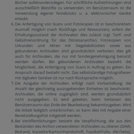
Bücher aufeinanderzulegen. Für schriftliche Aufzeichnungen sind
ausschließlich Bleistifte zu verwenden. Im Benützerraum ist die
Verwendung eigener Notebooks u. a. elektronischer Geräte
erlaubt.
Die Anfertigung von Scans und Fotokopien ist in beschränktem
Ausmaß möglich (nach Rückfrage und Ressourcen), sofern der
Erhaltungszustand der Archivalien dies zulässt (vgl. Tarif- und
Gebührenordnung für das Diözesanarchiv). Fotokopien von
Urkunden und Akten mit Siegelabdrücken sowie aus
gebundenen Archivalien sind grundsätzlich verboten; dies gilt
auch für Archivalien, die nur mit Sondergenehmigung benutzt
werden dürfen. Bei gebundenen Archivalien besteht die
Möglichkeit, die Anfertigung von Scans in Auftrag zu geben. Ein
Anspruch darauf besteht nicht. Das selbstständige Fotografieren
mit digitalen Geräten ist nur nach Rücksprache möglich.
Die Ausgabe der Archivalien erfolgt nach Vorbestellung; die
Anzahl der gleichzeitig auszugebenden Einheiten ist beschränkt.
Archivalien, die online zugänglich sind, werden grundsätzlich
nicht ausgegeben. Es wird gebeten, beim Verlassen des
Benützerraums das Ende der Bearbeitung bekanntzugeben. Wird
die Arbeit lediglich unterbrochen, so kann dies mit Angabe einer
Bereitstellungsfrist mitgeteilt werden.
Bei Veröffentlichungen besteht die Verpflichtung, die aus den
Beständen des Archivs verwendeten Archivalien zu zitieren (DAW,
Bestand, Kassette/Karton/Handschrift, Faszikel/Folio, Akt/Seite).