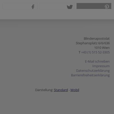
teilen
tweet
pin it
Blindenapostolat
Stephansplatz 6/6/636
1010 Wien
T
+43 (1) 515 52-3305
E-Mail schreiben
Impressum
Datenschutzerklärung
Barrierefreiheitserklärung
Darstellung:
Standard
-
Mobil