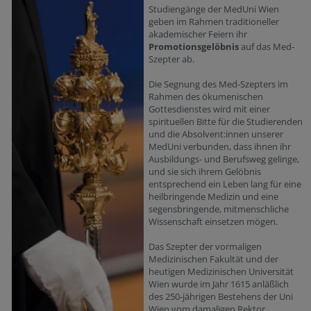
Studiengänge der MedUni Wien
geben im Rahmen traditioneller
akademischer Feiern ihr
Promotionsgelöbnis
auf das Med-
Szepter ab.
Die Segnung des Med-Szepters im
Rahmen des ökumenischen
Gottesdienstes wird mit einer
spirituellen Bitte für die Studierenden
und die Absolvent:innen unserer
MedUni verbunden, dass ihnen ihr
Ausbildungs- und Berufsweg gelinge,
und sie sich ihrem Gelöbnis
entsprechend ein Leben lang für eine
heilbringende Medizin und eine
segensbringende, mitmenschliche
Wissenschaft einsetzen mögen.
Das Szepter der vormaligen
Medizinischen Fakultät und der
heutigen Medizinischen Universität
Wien wurde im Jahr 1615 anläßlich
des 250-jährigen Bestehens der Uni
Wien vom damaligen Rektor