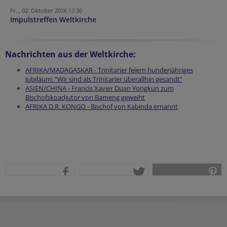
Fr.., 02. Oktober 2026 17:30
Impulstreffen Weltkirche
Nachrichten aus der Weltkirche:
AFRIKA/MADAGASKAR - Trinitarier feiern hunderjähriges
Jubiläum: “Wir sind als Trinitarier überallhin gesandt”
ASIEN/CHINA - Francis Xavier Duan Yongkun zum
Bischofskoadjutor von Bameng geweiht
AFRIKA D.R. KONGO - Bischof von Kabinda ernannt
teilen
tweet
pin it