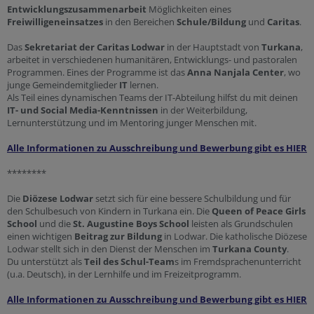
Entwicklungszusammenarbeit
Möglichkeiten eines
Freiwilligeneinsatzes
in den Bereichen
Schule/Bildung
und
Caritas
.
Das
Sekretariat der Caritas Lodwar
in der Hauptstadt von
Turkana
,
arbeitet in verschiedenen humanitären, Entwicklungs- und pastoralen
Programmen. Eines der Programme ist das
Anna Nanjala Center
, wo
junge Gemeindemitglieder
IT
lernen.
Als Teil eines dynamischen Teams der IT-Abteilung hilfst du mit deinen
IT- und Social Media-Kenntnissen
in der Weiterbildung,
Lernunterstützung und im Mentoring junger Menschen mit.
Alle Informationen zu Ausschreibung und Bewerbung gibt es HIER
********
Die
Diözese Lodwar
setzt sich für eine bessere Schulbildung und für
den Schulbesuch von Kindern in Turkana ein. Die
Queen of Peace Girls
School
und die
St. Augustine Boys School
leisten als Grundschulen
einen wichtigen
Beitrag zur Bildung
in Lodwar. Die katholische Diözese
Lodwar stellt sich in den Dienst der Menschen im
Turkana County
.
Du unterstützt als
Teil des Schul-Team
s im Fremdsprachenunterricht
(u.a. Deutsch), in der Lernhilfe und im Freizeitprogramm.
Alle Informationen zu Ausschreibung und Bewerbung gibt es HIER