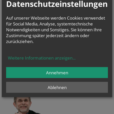
Datenschutzeinstellungen
Auf unserer Webseite werden Cookies verwendet
Evangelium
für Social Media, Analyse, systemtechnische
von heute
Notwendigkeiten und Sonstiges. Sie können Ihre
Mt 17, 14b–20
Wenn ihr Glauben habt, wird euch nichts unmöglich sein
Zustimmung später jederzeit ändern oder
zurückziehen.
NAMENSTAGE
Weitere Informationen anzeigen
...
Hl. Dominikus, Hl. Cyriakus, , Vierzehn heilige Nothelfer, Hl.
Hildiger, Hl....
Annehmen
Ablehnen