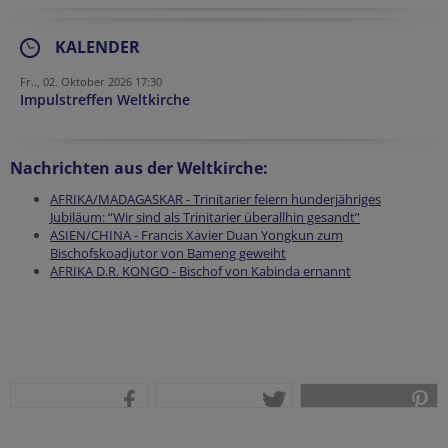
KALENDER
Fr.., 02. Oktober 2026 17:30
Impulstreffen Weltkirche
Nachrichten aus der Weltkirche:
AFRIKA/MADAGASKAR - Trinitarier feiern hunderjähriges
Jubiläum: “Wir sind als Trinitarier überallhin gesandt”
ASIEN/CHINA - Francis Xavier Duan Yongkun zum
Bischofskoadjutor von Bameng geweiht
AFRIKA D.R. KONGO - Bischof von Kabinda ernannt
teilen
tweet
pin it