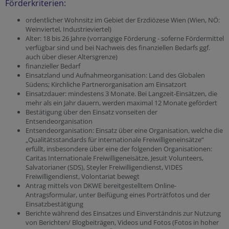
Förderkriterien:
ordentlicher Wohnsitz im Gebiet der Erzdiözese Wien (Wien, NÖ:
Weinviertel, Industrieviertel)
Alter: 18 bis 26 Jahre (vorrangige Förderung - soferne Fördermittel
verfügbar sind und bei Nachweis des finanziellen Bedarfs ggf.
auch über dieser Altersgrenze)
finanzieller Bedarf
Einsatzland und Aufnahmeorganisation: Land des Globalen
Südens; Kirchliche Partnerorganisation am Einsatzort
Einsatzdauer: mindestens 3 Monate. Bei Langzeit-Einsätzen, die
mehr als ein Jahr dauern, werden maximal 12 Monate gefördert
Bestätigung über den Einsatz vonseiten der
Entsendeorganisation
Entsendeorganisation: Einsatz über eine Organisation, welche die
„Qualitätsstandards für internationale Freiwilligeneinsätze“
erfüllt, insbesondere über eine der folgenden Organisationen:
Caritas Internationale Freiwilligeneisätze, Jesuit Volunteers,
Salvatorianer (SDS), Steyler Freiwilligendienst, VIDES
Freiwilligendienst, Volontariat bewegt
Antrag mittels von DKWE bereitgestelltem Online-
Antragsformular, unter Beifügung eines Porträtfotos und der
Einsatzbestätigung
Berichte während des Einsatzes und Einverständnis zur Nutzung
von Berichten/ Blogbeiträgen, Videos und Fotos (Fotos in hoher