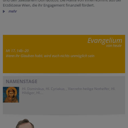
und den Salesianern Don Boscos. Die Hälfte von ihnen kommt aus der
Erzdiözese Wien, die ihr Engagement finanziell fördert.
mehr
Evangelium
von heute
Mt 17, 14b–20
Wenn ihr Glauben habt, wird euch nichts unmöglich sein
NAMENSTAGE
Hl. Dominikus, Hl. Cyriakus, , Vierzehn heilige Nothelfer, Hl.
Hildiger, Hl....