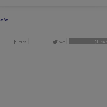
herige
teilen
tweet
pin it