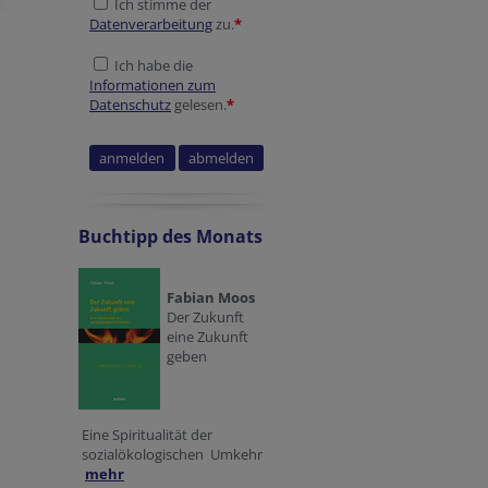
Ich stimme der
Datenverarbeitung
zu.
*
Ich habe die
Informationen zum
Datenschutz
gelesen.
*
Reference
Verification code
Verification code
Session ID
Buchtipp des Monats
Fabian Moos
Der Zukunft
eine Zukunft
geben
Eine Spiritualität der
sozialökologischen Umkehr
mehr