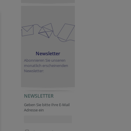
Newsletter
Abonnieren Sie unseren
monatlich erscheinenden
Newsletter:
NEWSLETTER
Company website
Tracking ID
Session ID
Secondary phone
Geben Sie bitte Ihre E-Mail
Adresse ein