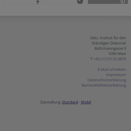
teilen
tweet
pin it
Diöz. Institut für den
Ständigen Diakonat
Boltzmanngasse 9
1090 Wien
T
+43 (1) 515 52-3870
E-Mail schreiben
Impressum
Datenschutzerklärung
Barrierefreiheitserklärung
Darstellung:
Standard
-
Mobil