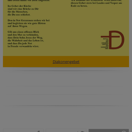
Diakonengebet