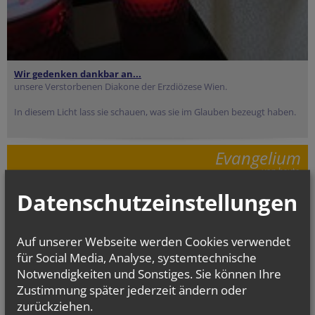
Wir gedenken dankbar an...
unsere Verstorbenen Diakone der Erzdiözese Wien.
In diesem Licht lass sie schauen, was sie im Glauben bezeugt haben.
Evangelium
von heute
Mt 16, 24-28
Datenschutzeinstellungen
Um welchen Preis kann ein Mensch sein Leben zurückkaufen?
Auf unserer Webseite werden Cookies verwendet
für Social Media, Analyse, systemtechnische
Notwendigkeiten und Sonstiges. Sie können Ihre
Zustimmung später jederzeit ändern oder
zurückziehen.