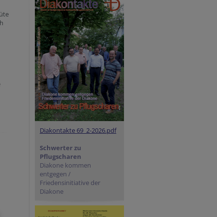
Güte
ch
e
Diakontakte 69_2-2026.pdf
Schwerter zu
Pflugscharen
Diakone kommen
entgegen /
Friedensinitiative der
Diakone