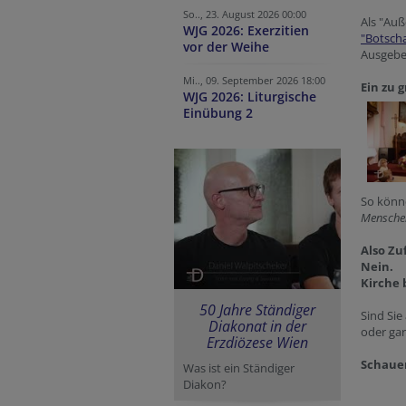
So.., 23. August 2026 00:00
Als "Auß
WJG 2026: Exerzitien
"Botscha
vor der Weihe
Ausgebe
Mi.., 09. September 2026 18:00
Ein zu 
WJG 2026: Liturgische
Einübung 2
So könne
Menschen
Also Zuf
Nein.
Kirche 
50 Jahre Ständiger
Sind Sie
Diakonat in der
oder ga
Erzdiözese Wien
Schauen
Was ist ein Ständiger
Diakon?