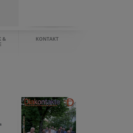
K &
KONTAKT
E
s