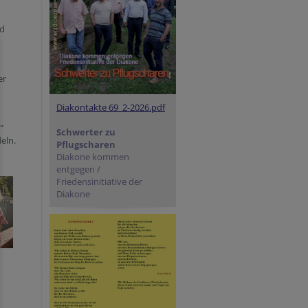
nd
er
Diakontakte 69_2-2026.pdf
"
Schwerter zu
eln.
Pflugscharen
Diakone kommen
entgegen /
Friedensinitiative der
Diakone