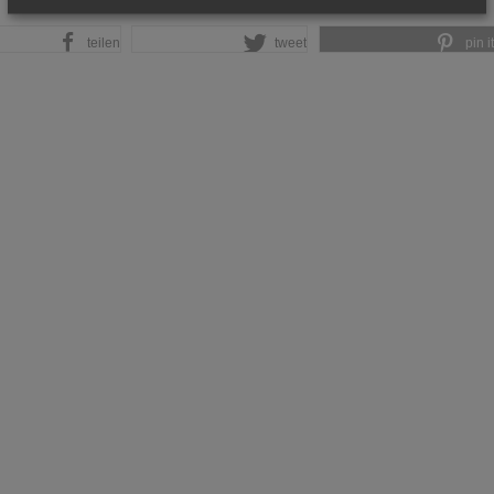
teilen
tweet
pin it