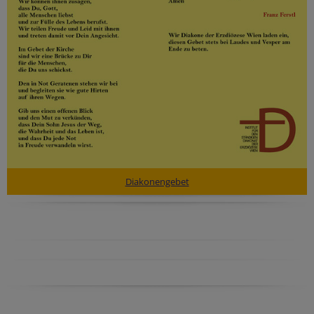
Diakonengebet