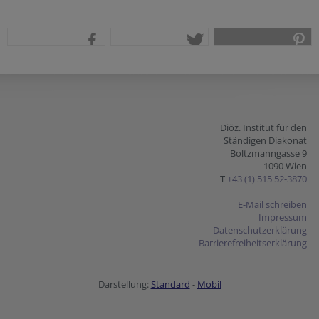
teilen
tweet
pin it
Diöz. Institut für den
Ständigen Diakonat
Boltzmanngasse 9
1090 Wien
T
+43 (1) 515 52-3870
E-Mail schreiben
Impressum
Datenschutzerklärung
Barrierefreiheitserklärung
Darstellung:
Standard
-
Mobil