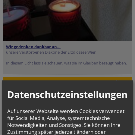
Wir gedenken dankbar an...
unsere Verstorbenen Diakone der Erzdiözese Wien.
In diesem Licht lass sie schauen, was sie im Glauben bezeugt haben.
Evangelium
von heute
Datenschutzeinstellungen
Mt 16, 24-28
Um welchen Preis kann ein Mensch sein Leben zurückkaufen?
Auf unserer Webseite werden Cookies verwendet
für Social Media, Analyse, systemtechnische
Notwendigkeiten und Sonstiges. Sie können Ihre
Zustimmung später jederzeit ändern oder