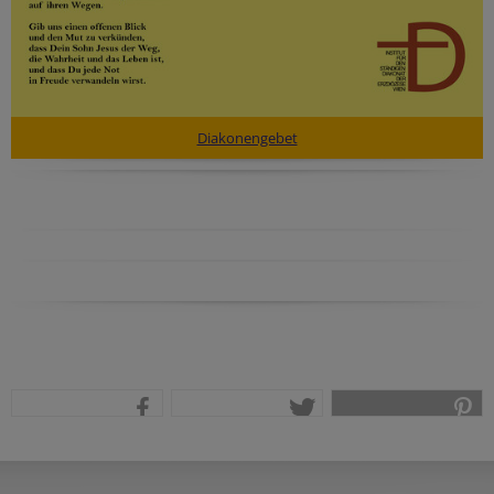
Diakonengebet
teilen
tweet
pin it