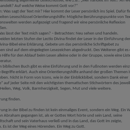
stellung allgemeiner Leseschlüssel, wie z.B.: „Wer handelt im Text? An 
handelt? Auf welche Weise kommt Gott vor?“
: Was sagt der Text mir?
Hier kommt der Leser persönlich ins Spiel. Dafür f
eiten
Leseschlüssel Orientierungshilfe: Mögliche Berührungspunkte von Te
enswelten werden aufgezeigt und fragend wir eine persönliche Reflexion
ßen.
as lässt der Text mich sagen?
–
Betrachten: Neu sehen und handeln.
beiden letzten Stufen der
Lectio
Divina
findet der Leser
in der Einführung de
ivina
-Bibel
eine
Erklärung
.
Gebete um das persönliche Schriftgebet zu
n sind auf dem eingelegten Lesezeichen
abgedruckt
.
Des Weiteren gibt es 
 Hilfe für den Ablauf beim Lesen alleine oder in der Gruppe, sowie eine List
teratur.
 biblischen Buch gibt es eine Einführung und in den Fußnoten werden einz
 Begriffe erklärt.
Auch eine Orientierungshilfe anhand der großen Themen i
eben. Nicht in Form von Icons, wie in der
Einblickbibel
, sondern Dank einer
le“ auf jeder Seite mit den wichtigsten thematischen Stichwörtern des jewei
 Heilen, Weg,
Volk
, Barmherzigkeit, Segen, Mut und viele weitere.
rung finden.
rung in der Bibel zu finden ist kein einmaliges Event, sondern ein Weg. Ein 
hn Abraham gegangen ist, als er Gottes Wort hörte und sein Land, seine
schaft und sein Vaterhaus verließ und in das Land, das Gott im zeigte,
. Es ist der Weg eines Hörenden. Ein Weg zu Gott.