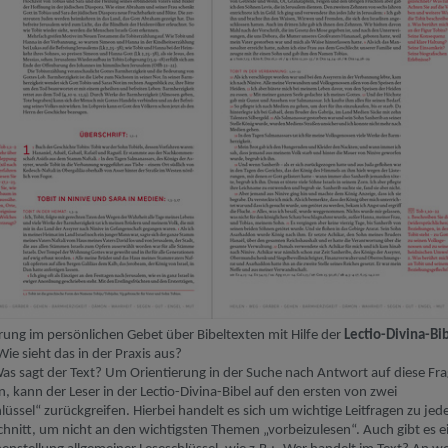
erung
i
m persönlichen Gebet über Bibeltexten mit Hilfe der
L
ectio
-
Divina
-
Bi
Wie sieht das in der Praxis aus?
as sagt der Text?
Um Orientierung in der Suche nach Antwort auf diese Fr
n, kann der Leser in der
Lectio
-
Divina
-Bibel auf den ersten von zwei
lüssel“ zurückgreifen. Hierbei handelt es sich um wichtige Leitfragen zu je
hnitt, um nicht an den wichtigsten Themen „
vorbeizulesen
“. Auch gibt es e