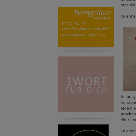
erzähle
Evangelium
Orienti
von heute
Mt 17, 14b–20
Wenn ihr Glauben habt, wird
euch nichts unmöglich sein
herausg
vollstän
jedem T
arbeiten
eintret
Orientie