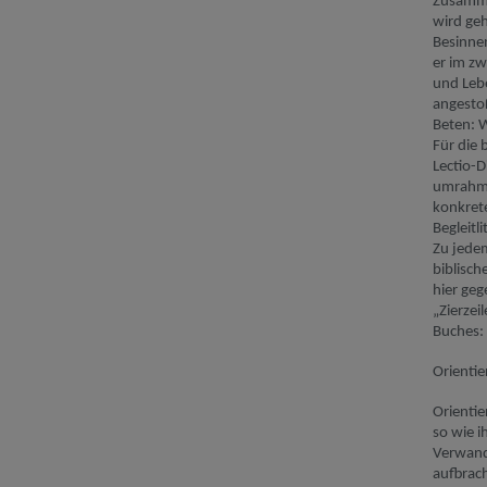
Zusammen
wird ge
Besinnen
er im
zw
und Leb
angesto
Beten: W
Für die 
Lectio
-
D
umrahme
konkrete
Begleitli
Zu jedem
biblische
hier geg
„Zierzei
Buches:
Orientie
Orientie
so wie i
Verwandt
aufbrach