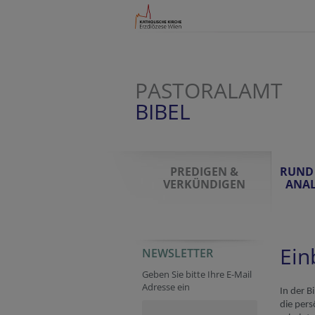
PASTORALAMT
BIBEL
PREDIGEN &
RUND 
VERKÜNDIGEN
ANAL
Ein
NEWSLETTER
URL
URL
Website
Homepage
Geben Sie bitte Ihre E-Mail
Adresse ein
In der B
die pers