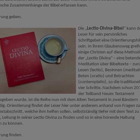
rische Zusammenhänge der Bibel erfassen kann.
erung geben.
Die „
Lectio
-
Divina
-
Bibel
“
kann
d
Leser für sein persönliches
Schriftgebet
eine Orientierungshi
sein
. In ihrem Glaubensweg greif
einige
Christen
auf diese Method
der „
Lectio
Divina
“ – eine betend
Meditation über Bibeltexte – zur
Lesen (
lectio
), Besinnen (
meditat
Beten (
oratio
) und Betrachten
(
contemplatio
), so die traditione
vier Schritte. Nachdem schon 20
der Teilband Neues Testament
egeben wurde,
ist die Reihe nun mit dem Alten
Testament in zwei Bändern
dig. Orientierung finde
t
der Leser
hier
unter anderem
anhand von Fragen z
extabschnitt, welche
ihm
helfen sollen, selbstständig tiefer m
it dem Text zu
,
Leitung in s
einer
Lectio
Divina
zu finden
und so in eine hörende Haltung
en zu können
.
rung finden.