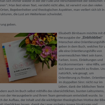
man sich immer wieder in der
der Fülle und Verschiedenheit der biblischen 
ieren
“:
M
an liest einen Text, versteht nicht al
les,
ist verwirrt von den vielen
Orte
n
, Begebenheiten und theologischen Aspekten,
man
verliert sich
ich i
rukturen
, die Lust am Weiterlesen
schwindet
.
erung geben.
Elisabeth Birnbaum
möchte mit d
Herausgabe der
„
Einblickbibel
“
Menschen eine Orientierungshilf
geben in dem Buch, welches
für 
alle eine
Orientierungshilfe
von
unermesslichen Wert
sein
kann
.
Farben, Icons, Einleitungen und
Kurzkommentare – eine Hilfe, u
sich
besser zurecht zu finden. U
natürlich, wie gesagt,
um
Orientierung zu finden. Orientie
im doppelten Sinn:
nicht nur im
Leben, dank der biblischen Texte
ndern auch
im Buch selbst
mithilfe des übersichtlichen, bunten Leitsystems,
 von der Herausgeberin und ihrem
Team gemeinsam entwickelt wurde
. So
ich der Aufbau, der Inhalt und die wichtigsten theologischen Motive der Bibe
eit überblicken
lassen
,
damit
der Leser
mühelos innere Strukturen und