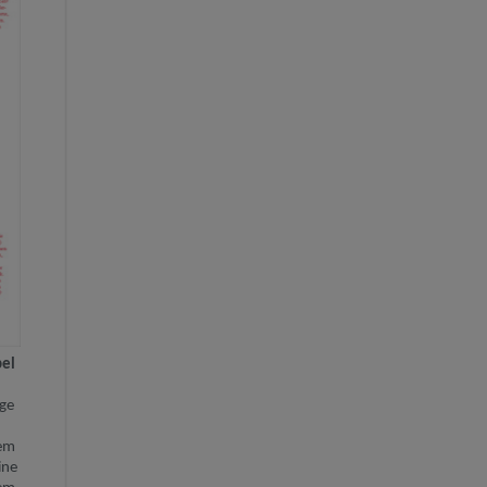
bel
age
dem
ine