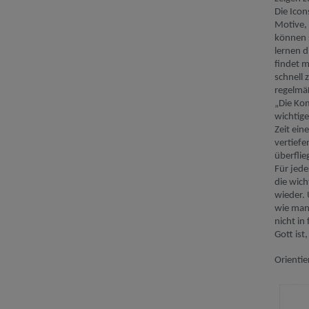
Die Icon
Motive, 
können 
lernen
d
findet 
schnell 
regelmä
„Die Kom
wichtig
Zeit
eine
vertief
überflie
Für jede
die wich
wieder. 
wie
ma
nicht in
Gott ist
Orientie