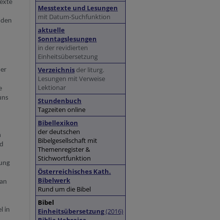
Texte
Messtexte und Lesungen
mit Datum-Suchfunktion
n den
aktuelle
Sonntagslesungen
in der revidierten
Einheitsübersetzung
Verzeichnis
der liturg.
er
Lesungen mit Verweise
Lektionar
e
uns
Stundenbuch
Tagzeiten online
Bibellexikon
der deutschen
m
Bibelgesellschaft mit
nd
Themenregister &
Stichwortfunktion
rung
Österreichisches Kath.
Bibelwerk
 an
Rund um die Bibel
Bibel
l in
Einheitsübersetzung
(2016)