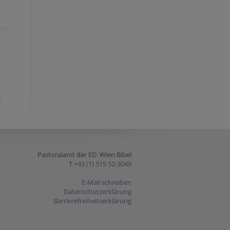
Pastoralamt der ED. Wien Bibel
T
+43 (1) 515 52-3049
E-Mail schreiben
Datenschutzerklärung
Barrierefreiheitserklärung