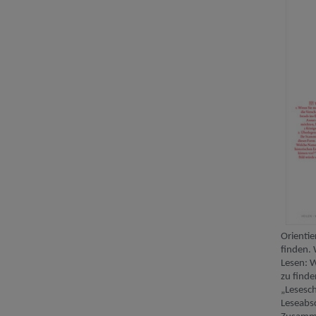
Orienti
finden. 
Lesen: W
zu finde
„Lesesch
Leseabsc