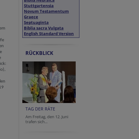
Biblia Hebraica
Stuttgartensia
Novum Testamentum
Graece
Septuaginta
Biblia sacra Vulgata
em
English Standard Version
lfe
en
e
RÜCKBLICK
e
ück:
io
),
llen
19
u
TAG DER RÄTE
Am Freitag, den 12. Juni
trafen sich...