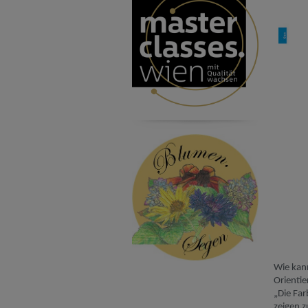
Wie ka
Orientie
„
Die Fa
zeigen 