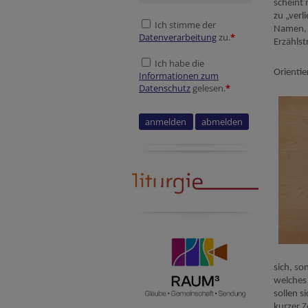
scheint 
zu
„
verl
Ich stimme der
Namen, 
Datenverarbeitung
zu.
*
Erzählst
Ich habe die
Orienti
Informationen zum
Datenschutz
gelesen.
*
Security token
Tracking ID
sich, so
welches
sollen s
kurzer Z