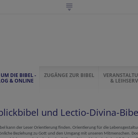
UM DIE BIBEL -
ZUGÄNGE ZUR BIBEL
VERANSTALT
OG & ONLINE
& LEIHSERV
blickbibel und Lectio-Divina-Bibe
ibel kann der Leser Orientierung finden.
Orientierung
für die Lebensgestalt
önliche
Beziehung zu Gott
und den
Umgang mit unseren Mitmenschen.
D
o