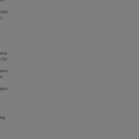
wem
indet
xt
r
eine
e für
elne
st
ligen
Weg,