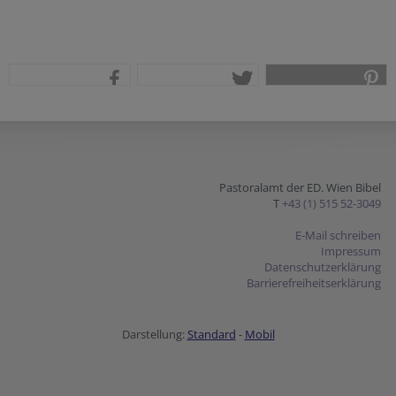
teilen
tweet
pin it
Pastoralamt der ED. Wien Bibel
T
+43 (1) 515 52-3049
E-Mail schreiben
Impressum
Datenschutzerklärung
Barrierefreiheitserklärung
Darstellung:
Standard
-
Mobil