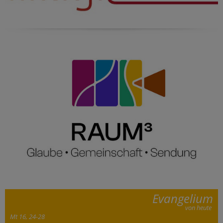
Evangelium
von heute
Mt 16, 24-28