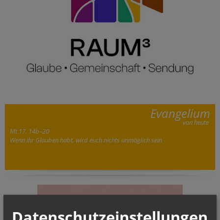
Evangelium
von heute
Mt 17, 14b–20
Wenn ihr Glauben habt, wird euch nichts unmöglich sein
Datenschutzeinstellungen