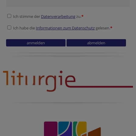
Ich stimme der
Datenverarbeitung
zu.
*
Ich habe die
Informationen zum Datenschutz
gelesen.
*
Security token
Secondary phone