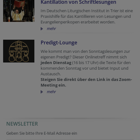
Kantillation von Schriftlesungen
Im Deutschen Liturgischen Institut in Trier ist eine
Praxishilfe für das Kantillieren von Lesungen und
Evangelienperikopen erarbeitet worden.
mehr
Predigt-Lounge
Wie kommt man von den Sonntagslesungen zur
eigenen Predigt? Dieser Onlinetreff nimmt sich
jeden Dienstag
(16 bis 17 Uhr) die Texte für den
kommenden Sonntag vor und bietet Input und
Austausch.
Steigen Sie direkt über den Link in das Zoom-
Meeting ein.
mehr
NEWSLETTER
Secondary phone
Company website
Homepage
Website
Security token
Fax
Security token
Geben Sie bitte Ihre E-Mail Adresse ein