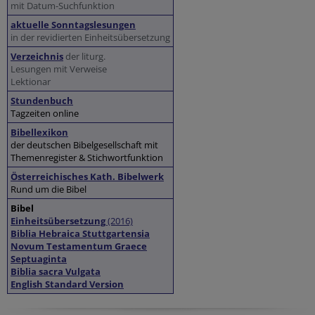
mit Datum-Suchfunktion
aktuelle Sonntagslesungen
in der revidierten Einheitsübersetzung
Verzeichnis
der liturg.
Lesungen mit Verweise
Lektionar
Stundenbuch
Tagzeiten online
Bibellexikon
der deutschen Bibelgesellschaft mit
Themenregister & Stichwortfunktion
Österreichisches Kath. Bibelwerk
Rund um die Bibel
Bibel
Einheitsübersetzung
(2016)
Biblia Hebraica Stuttgartensia
Novum Testamentum Graece
Septuaginta
Biblia sacra Vulgata
English Standard Version