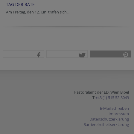
TAG DER RÄTE
Am Freitag, den 12. Juni trafen sich...
teilen
tweet
pin it
Pastoralamt der ED. Wien Bibel
T
+43 (1) 515 52-3049
E-Mail schreiben
Impressum
Datenschutzerklärung
Barrierefreiheitserklärung