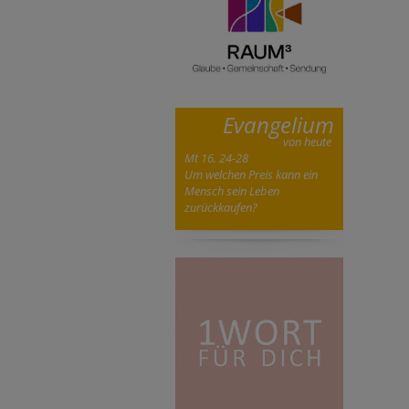
Evangelium
von heute
Mt 16, 24-28
Um welchen Preis kann ein
Mensch sein Leben
zurückkaufen?