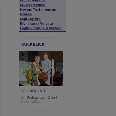
Biblia Hebraica
Stuttgartensia
Novum Testamentum
Graece
Septuaginta
Biblia sacra Vulgata
English Standard Version
RÜCKBLICK
TAG DER RÄTE
Am Freitag, den 12. Juni
trafen sich...