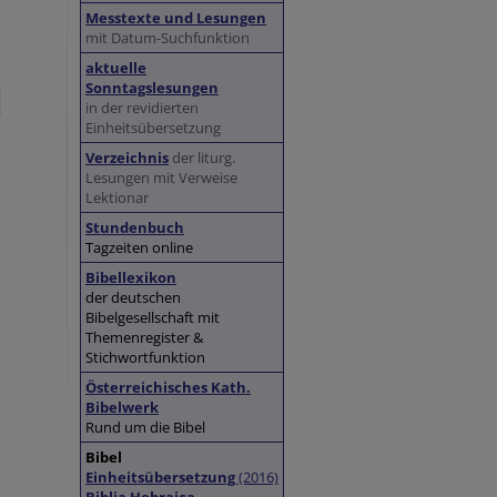
Messtexte und Lesungen
mit Datum-Suchfunktion
aktuelle
Sonntagslesungen
in der revidierten
Einheitsübersetzung
Verzeichnis
der liturg.
Lesungen mit Verweise
Lektionar
Stundenbuch
Tagzeiten online
Bibellexikon
der deutschen
Bibelgesellschaft mit
Themenregister &
Stichwortfunktion
Österreichisches Kath.
Bibelwerk
Rund um die Bibel
Bibel
Einheitsübersetzung
(2016)