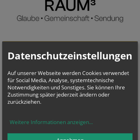
Evangelium
Datenschutzeinstellungen
von heute
Mt 17, 14b–20
Wenn ihr Glauben habt, wird euch nichts unmöglich sein
Auf unserer Webseite werden Cookies verwendet
für Social Media, Analyse, systemtechnische
Notwendigkeiten und Sonstiges. Sie können Ihre
Zustimmung später jederzeit ändern oder
zurückziehen.
Weitere Informationen anzeigen
...