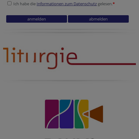
Ich habe die
Informationen zum Datenschutz
gelesen.
*
Reference
Security token
URL
Session ID
Website
Session ID