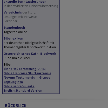
aktuelle Sonntagslesungen
in der revidierten Einheitsübersetzung
Verzeichnis
der liturg.
Lesungen mit Verweise
Lektionar
Stundenbuch
Tagzeiten online
Bibellexikon
der deutschen Bibelgesellschaft mit
Themenregister & Stichwortfunktion
Österreichisches Kath. Bibelwerk
Rund um die Bibel
Bibel
Einheitsübersetzung
(2016)
Biblia Hebraica Stuttgartensia
Novum Testamentum Graece
Septuaginta
Biblia sacra Vulgata
English Standard Version
RÜCKBLICK