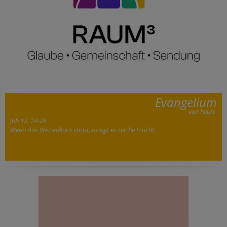
Evangelium
von heute
Joh 12, 24-26
Wenn das Weizenkorn stirbt, bringt es reiche Frucht