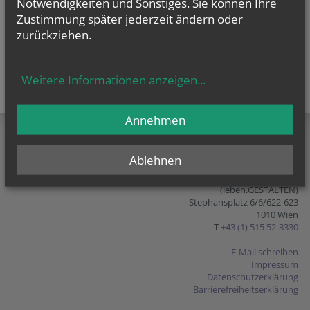
Notwendigkeiten und Sonstiges. Sie können Ihre
Zustimmung später jederzeit ändern oder
zurückziehen.
Weitere Informationen anzeigen
...
teilen
tweet
pin it
Annehmen
Ablehnen
Bildung in Beziehungen, Ehen
und Familien
(leben.GESTALTEN)
Stephansplatz 6/6/622-623
1010 Wien
T
+43 (1) 515 52-3330
E-Mail schreiben
Impressum
Datenschutzerklärung
Barrierefreiheitserklärung