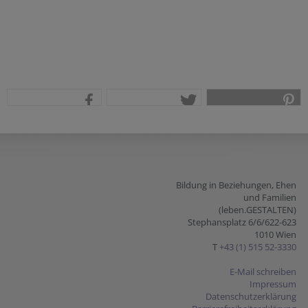
teilen
tweet
pin it
Bildung in Beziehungen, Ehen
und Familien
(leben.GESTALTEN)
Stephansplatz 6/6/622-623
1010 Wien
T
+43 (1) 515 52-3330
E-Mail schreiben
Impressum
Datenschutzerklärung