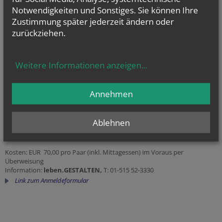
2120 Wolkersdorf * Mittelstraße 40 * Pfarrzentrum Wolkersdorf
Notwendigkeiten und Sonstiges. Sie können Ihre
eheLEBEN - Eheseminar für Brautpaare
Zustimmung später jederzeit ändern oder
Referenten: Ingrid und Walter Mayr
zurückziehen.
Kosten: EUR 70,00 pro Paar (exkl. Mittagessen) im Voraus per
Überweisung
Information:
leben.GESTALTEN,
T: 01-515 52-3330
Weitere Informationen anzeigen
...
Link zum Anmeldeformular
Seminar 59
Annehmen
21. 11. 2026
|
9 - 17 h
|
2120 Wolkersdorf
2120 Wolkersdorf * Mittelstraße 40 * Pfarrzentrum Wolkersdorf
Ablehnen
eheLEBEN - Eheseminar für Brautpaare
Referenten: Elisabeth und Herbert Kraus
Kosten: EUR 70,00 pro Paar (inkl. Mittagessen) im Voraus per
Überweisung
Information:
leben.GESTALTEN,
T: 01-515 52-3330
Link zum Anmeldeformular