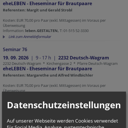
eheLEBEN - Eheseminar für Brautpaare
Referenten: Margit und Gerald Strobl
Kosten: EUR 70,00 pro Paar (exkl. Mittagessen) im Voraus per
Überweisung
Information:
leben.GESTALTEN,
T: 01-515 52-3330
Link zum Anmeldeformular
Seminar 76
19. 09. 2026
|
9 - 17 h
|
2232 Deutsch-Wagram
2232 Deutsch-Wagram * Kirchengasse 2 * Pfarre Deutsch-Wagram
eheLEBEN - Eheseminar für Brautpaare
Referenten: Margarethe und Alfred Windbichler
Kosten: EUR 70,00 pro Paar (exkl. Mittagessen) im Voraus per
Überweisung
Information:
leben.GESTALTEN,
T: 01-515 52-3330
Datenschutzeinstellungen
Link zum Anmeldeformular
Seminar 58
Auf unserer Webseite werden Cookies verwendet
10. 10. 2026
|
9 - 17 h
|
2120 Wolkersdorf
für Social Media, Analyse, systemtechnische