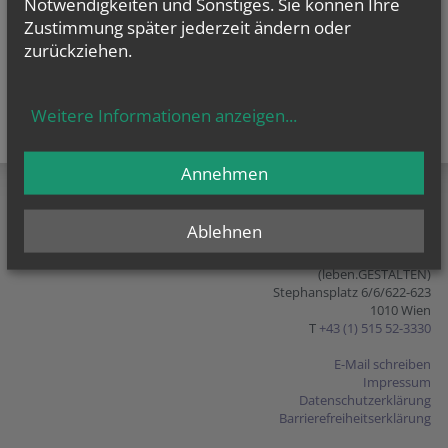
Notwendigkeiten und Sonstiges. Sie können Ihre
Zustimmung später jederzeit ändern oder
zurückziehen.
Weitere Informationen anzeigen
...
teilen
tweet
pin it
Annehmen
Ablehnen
Bildung in Beziehungen, Ehen
und Familien
(leben.GESTALTEN)
Stephansplatz 6/6/622-623
1010 Wien
T
+43 (1) 515 52-3330
E-Mail schreiben
Impressum
Datenschutzerklärung
Barrierefreiheitserklärung