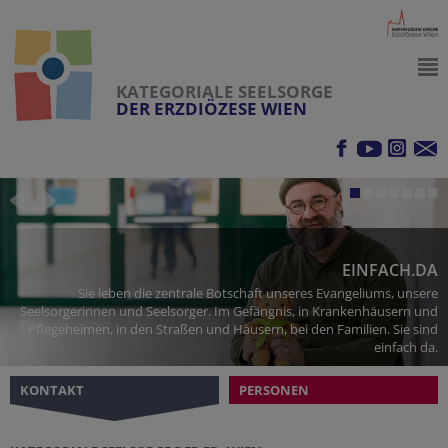
KATEGORIALE SEELSORGE
DER ERZDIÖZESE WIEN
EINFACH.DA
Sie leben die zentrale Botschaft unseres Evangeliums, unsere
Seelsorgerinnen und Seelsorger. Im Gefängnis, in Krankenhäusern und
Pflegeheimen, in den Straßen und Häusern, bei den Familien. Sie sind
einfach da.
KONTAKT
PERSONEN