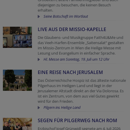
diejenigen zu besuchen, die keinen Besuch
erhalten.
Seine Botschaft im Wortlaut
LIVE AUS DER MISSIO-KAPELLE
Die Glaubens- und Musikgruppe Faith4U&Me und
das Veeh-Harfen-Ensemble „Saitensalat“ gestalten
im Missio-Zentrum in Wien die Heilige Messe mit
Lesung und Evangelium in einfacher Sprache.
Hl. Messe am Sonntag, 19. Juli um 12 Uhr
EINE REISE NACH JERUSALEM
Das Österreichische Hospiz ist das älteste nationale
Pilgerhaus im Heiligen Land und liegt in der
Jerusalemer Altstadt direkt an der Via Dolorosa. Es
ist ein Zentrum, von dem aus viel Gutes gewirkt
wird für den Frieden.
Pilgern ins Heilige Land
SEGEN FÜR PILGERWEG NACH ROM
Erzbischof Josef Grünwidl segnete am 4. Juli 2026