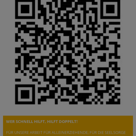
WER SCHNELL HILFT, HILFT DOPPELT!
FÜR UNSERE ARBEIT FÜR ALLEINERZIEHENDE; FÜR DIE SEELSORGE