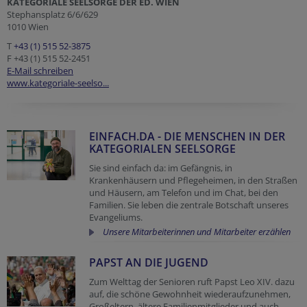
KATEGORIALE SEELSORGE DER ED. WIEN
Stephansplatz 6/6/629
1010 Wien
T
+43 (1) 515 52-3875
F +43 (1) 515 52-2451
E-Mail schreiben
www.kategoriale-seelso...
EINFACH.DA - DIE MENSCHEN IN DER
KATEGORIALEN SEELSORGE
Sie sind einfach da: im Gefängnis, in
Krankenhäusern und Pflegeheimen, in den Straßen
und Häusern, am Telefon und im Chat, bei den
Familien. Sie leben die zentrale Botschaft unseres
Evangeliums.
Unsere Mitarbeiterinnen und Mitarbeiter erzählen
PAPST AN DIE JUGEND
Zum Welttag der Senioren ruft Papst Leo XIV. dazu
auf, die schöne Gewohnheit wiederaufzunehmen,
Großeltern, ältere Familienmitglieder und auch