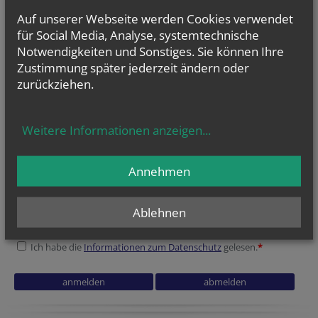
das Stift Klosterneuburg jährlich zu Wallfahrten,
Leopoldifeiern und "Fasslrutschen" ein.
Auf unserer Webseite werden Cookies verwendet
für Social Media, Analyse, systemtechnische
Notwendigkeiten und Sonstiges. Sie können Ihre
vorherige
weitere
1
2
3
4
5
6
7
Zustimmung später jederzeit ändern oder
zurückziehen.
Weitere Informationen anzeigen
...
NEWSLETTER
Geben Sie bitte Ihre E-Mail Adresse ein
Annehmen
Ablehnen
Ich stimme der
Datenverarbeitung
zu.
*
Ich habe die
Informationen zum Datenschutz
gelesen.
*