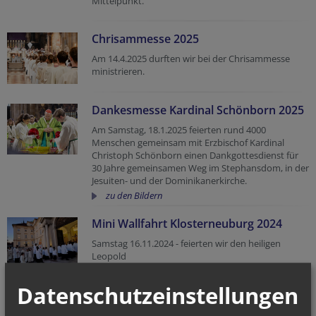
Mittelpunkt.
Chrisammesse 2025
Am 14.4.2025 durften wir bei der Chrisammesse
ministrieren.
Dankesmesse Kardinal Schönborn 2025
Am Samstag, 18.1.2025 feierten rund 4000
Menschen gemeinsam mit Erzbischof Kardinal
Christoph Schönborn einen Dankgottesdienst für
30 Jahre gemeinsamen Weg im Stephansdom, in der
Jesuiten- und der Dominikanerkirche.
zu den Bildern
Mini Wallfahrt Klosterneuburg 2024
Samstag 16.11.2024 - feierten wir den heiligen
Leopold
Er iist nicht nur Gründer des Stiftes Klosterneuburg,
sondern seit 1663 auch Landespatron von
Datenschutzeinstellungen
Niederösterreich und Wien. Sein Festtag wird am
15. November gefeiert. Rund um dieses Datum lädt