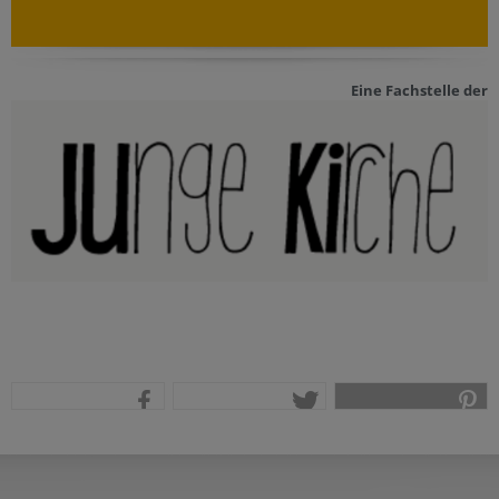
Eine Fachstelle der
teilen
tweet
pin it