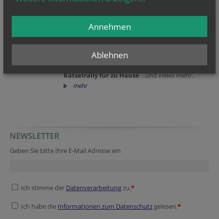
zu Hause oder mit Eltern und/oder Geschwistern
spielen kann. Aber natürlich auch in der
Gruppenstunde gemeinsam.
Annehmen
So etwa Klassiker wie
Quartett
(mit speziellen
Ministrant/innenkarten), ein
Mini-Domino
,
Glockenhindernislauf
,
Buchstabenwirrwarr
mit
Ablehnen
Ministrant/innen Begriffen, ein
digitales
Kreuzworträtsel
, ein
Kirchenreisepiel
,
Rätselrally für zu Hause
...und vieles mehr.
mehr
NEWSLETTER
Website
Tracking ID
Website
Homepage
Geben Sie bitte Ihre E-Mail Adresse ein
Ich stimme der
Datenverarbeitung
zu.
*
Ich habe die
Informationen zum Datenschutz
gelesen.
*