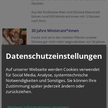
Glauben.
Aus der Erzdiözese Wien und Diözese Eisenstadt
fuhren rund 650 Ministrant:innen mit 12 Bussen
nach Rom.
30 Jahre Ministrant*innen
Heute sind sie in den meisten Pfarren unserer
Diözese gar nicht mehr wegzudenken, vor 30 Jahren
hingegen stand noch die Frage im Raum, ob es sie
überhaupt geben darf: Ministrantinnen.
Datenschutzeinstellungen
Aber wie kam es dazu, dass Mädchen und Frauen
nicht ministrieren durften, ja sogar ein
Altarraumverbot für sie galt?
Auf unserer Webseite werden Cookies verwendet
Spiele für Ministrant*innen
für Social Media, Analyse, systemtechnische
Notwendigkeiten und Sonstiges. Sie können Ihre
Kaum eine Mini-Gruppenstunde, in der nicht das
eine oder andere Spiel gespielt wird. Viele dieser
Zustimmung später jederzeit ändern oder
Spiele funktionieren jedoch oder sind nur lustig,
zurückziehen.
wenn sie von mehreren Kindern und/oder
Jugendlichen gemeinsam gespielt werden.
Wir haben hier einige Spielideen speziell für
Ministrant:innen gesammelt, die man auch alleine
Weitere Informationen anzeigen
...