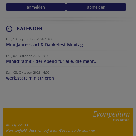
Tracking ID
Website
Fax
URL
Tracking ID
Security token
KALENDER
Fr.., 18. September 2026 18:00
Mini-Jahresstart & Dankefest Minitag
Fr.., 02. Oktober 2026 18:00
Mini(d)ra(h)t - der Abend für alle, die mehr...
Sa.., 03. Oktober 2026 14:00
werk.statt ministrieren I
Evangelium
von heute
Mt 14, 22–33
Herr, befiehl, dass ich auf dem Wasser zu dir komme