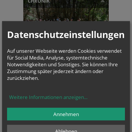
CHRONIK
Datenschutzeinstellungen
Auf unserer Webseite werden Cookies verwendet
für Social Media, Analyse, systemtechnische
20 Jahre Mariengrotte
Notwendigkeiten und Sonstiges. Sie können Ihre
Schrick - Jubiläumsfeier am
Zustimmung später jederzeit ändern oder
9....
zurückziehen.
NAMENSTAGE
Hl. Laurentius, Hl. Asteria, Hl. Erik, Hl. Plektrudis
Weitere Informationen anzeigen
...
Annehmen
Ablehnen