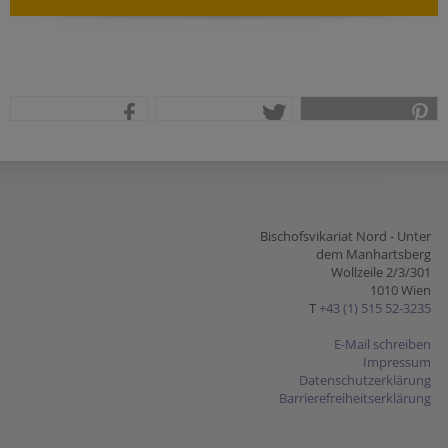
teilen
tweet
pin it
Bischofsvikariat Nord - Unter
dem Manhartsberg
Wollzeile 2/3/301
1010 Wien
T
+43 (1) 515 52-3235
E-Mail schreiben
Impressum
Datenschutzerklärung
Barrierefreiheitserklärung