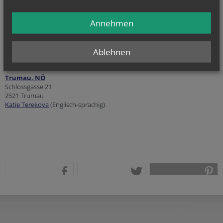
2261 Mannersdorf an der March
Blandine Minkowitsch
Annehmen
Weigelsdorf, NÖ
Pfarre St. Peter und Paul
Ablehnen
2483 Weigelsdorf
Janka Riedenauer
Trumau, NÖ
Schlossgasse 21
2521 Trumau
Katie Terekova
(Englisch-sprachig)
teilen
tweet
pin it