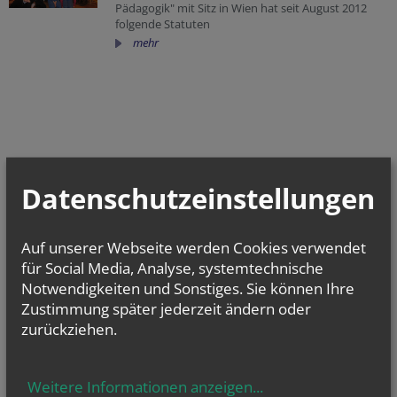
Pädagogik" mit Sitz in Wien hat seit August 2012
folgende Statuten
mehr
Datenschutzeinstellungen
Kurse
Kursangebote für Erwachsene
Auf unserer Webseite werden Cookies verwendet
Kontakte
für Social Media, Analyse, systemtechnische
Notwendigkeiten und Sonstiges. Sie können Ihre
Wien,
1020
Zustimmung später jederzeit ändern oder
Pfarre
St. Johann Nepomuk
zurückziehen.
1020 Wien
Evi Neugebauer
Mannersdorf an der March, NÖ
Weitere Informationen anzeigen
...
Pfarre zur Hl. Agatha