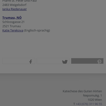
Pfarre St. Peter und Paul
2483 Weigelsdorf
Janka Riedenauer
Trumau, NÖ
Schlossgasse 21
2521 Trumau
Katie Terekova
(Englisch-sprachig)
teilen
tweet
pin it
Katechese des Guten Hirten
Nepomukg. 1
1020 Wien
T
+43 (676) 311 96 55