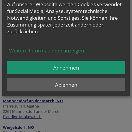
Auf unserer Webseite werden Cookies verwendet
für Social Media, Analyse, systemtechnische
Notwendigkeiten und Sonstiges. Sie können Ihre
Zustimmung später jederzeit ändern oder
zurückziehen.
Kurse
Weitere Informationen anzeigen
...
Kursangebote für Erwachsene
Kontakte
Annehmen
Wien,
1020
Pfarre
St. Johann Nepomuk
Ablehnen
1020 Wien
Evi Neugebauer
Mannersdorf an der March, NÖ
Pfarre zur Hl. Agatha
2261 Mannersdorf an der March
Blandine Minkowitsch
Weigelsdorf, NÖ