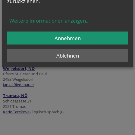
zurückziehen.
Kontakte
Wien,
1020
Pfarre
St. Johann Nepomuk
Weitere Informationen anzeigen
...
1020 Wien
Evi Neugebauer
Annehmen
Mannersdorf an der March, NÖ
Pfarre zur Hl. Agatha
2261 Mannersdorf an der March
Ablehnen
Blandine Minkowitsch
Weigelsdorf, NÖ
Pfarre St. Peter und Paul
2483 Weigelsdorf
Janka Riedenauer
Trumau, NÖ
Schlossgasse 21
2521 Trumau
Katie Terekova
(Englisch-sprachig)