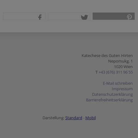
teilen
tweet
pin it
Katechese des Guten Hirten
Nepomukg. 1
1020 Wien
T
+43 (676) 311 96 55
E-Mail schreiben
Impressum
Datenschutzerklärung
Barrierefreiheitserklärung
Darstellung:
Standard
-
Mobil