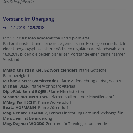
Stv. Schriftführerin
Vorstand im Übergang
von 1.1.2018 - 18.9.2018
Mit 1.1.2018 bilden akademische und diplomierte
PastoralassistentInnen eine neue gemeinsame Berufsgemeinschaft. In
einer Übergangsphase bis zur nächsten regulären Vorstandswahl am
18.9.2018 bilden die beiden bisherigen Vorstände einen gemeinsamen
Vorstand:
MMag. Christian KNEISZ (Vorsitzender)
, Pfarre Göttliche
Barmherzigkeit
Michaela SPIES (Vorsitzende)
, Pfarre Auferstehung Christi, Wien 5
Michael BEER
, Pfarre Wohnpark Alterlaa
Dipl.-Päd. Bernd BOJER
, Pfarre Hirschstetten
Susanne BRUNNHUBER
, Pfarren Spillern und Kleinwilfersdorf
MMag. Pia HECHT
, Pfarre Wolkersdorf
Beata HOFMANN
, Pfarre Vösendorf
Mag. Renate TRAUNER
, Caritas-Einrichtung Retz und Seelsorge für
Menschen mit Behinderung
Mag. Dagmar WOODS
, Zentrum für Theologiestudierende