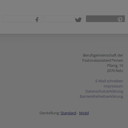
teilen
tweet
pin it
Berufsgemeinschaft der
Pastoralassistent*innen
Pfarrg. 10
2070 Retz
E-Mail schreiben
Impressum
Datenschutzerklärung
Barrierefreiheitserklärung
Darstellung:
Standard
-
Mobil