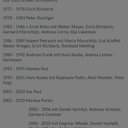
(vor 2003 schwer zu eruieren)
1975 - 1978
Erich Richtartz
1978 - 1983
Peter Roschger
1983 - 1986
+ Ernst Kühn
mit Walter Mayer, Erich Richtartz,
Gerhard Marschütz, Andreas Cerny, Ilija Lukanovic
1986 - 1989
Hubert Petrasch
mit Maria Marschütz, Eva Schiffel,
Walter Krieger, Erich Richtartz, Reinhold Mehling
1989 - 1992
Andreas Frank
mit Hans Kouba, Andrea Lehner-
Hartmann
1992 - 1995
Hannes Pesl
1995 - 2001
Hans Kouba
mit Raphaela Pallin, Alois Mantler, Peter
Feigl
2001 - 2003
Ilse Paul
2003 - 2010
Markus Pories
2003 - 2006
mit Daniel Vychityl, Andreas Schnizer,
Gerhard Gmeiner
2006 - 2010
mit Dagmar Woods, Daniel Vychytil,