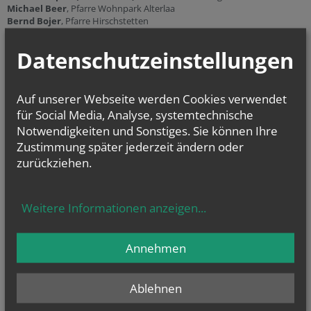
Michael Beer
, Pfarre Wohnpark Alterlaa
Bernd Bojer
, Pfarre Hirschstetten
Susanne Brunnhuber
, Pfarren Spillern und Kleinwilfersdorf
Beata Hofmann
, Pfarre Vösendorf
Datenschutzeinstellungen
Vorstand der Berufsgemeinschaft der
akademischen PastoralassistentInnen
Auf unserer Webseite werden Cookies verwendet
2016 - 2017
für Social Media, Analyse, systemtechnische
Notwendigkeiten und Sonstiges. Sie können Ihre
Am 17. Februar 2016 wurde bei der
Vollversammlung der akademischen
Zustimmung später jederzeit ändern oder
PastoralassistentInnen ein neuer Vorstand gewählt:
zurückziehen.
v.l.n.r.:
David Graf, Pia Hecht, Christian Kneisz,
Dagmar Woods, Renate Trauner
Weitere Informationen anzeigen
...
Vorstand der Berufsgemeinschaft der dipl.
PastoralassistentInnen
Annehmen
2013 - 2016
Ablehnen