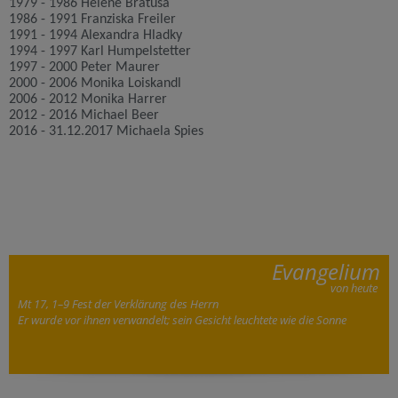
1979 - 1986 Helene Bratusa
1986 - 1991 Franziska Freiler
1991 - 1994 Alexandra Hladky
1994 - 1997 Karl Humpelstetter
1997 - 2000 Peter Maurer
2000 - 2006 Monika Loiskandl
2006 - 2012 Monika Harrer
2012 - 2016 Michael Beer
2016
-
31.12.2017 Michaela Spies
Evangelium
von heute
Mt 17, 1–9 Fest der Verklärung des Herrn
Er wurde vor ihnen verwandelt; sein Gesicht leuchtete wie die Sonne