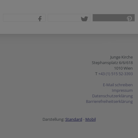
teilen
tweet
pin it
Junge Kirche
Stephansplatz 6/6/618
1010 Wien
T
+43 (1) 515 52-3393
E-Mail schreiben
Impressum
Datenschutzerklärung
Barrierefreiheitserklärung
Darstellung:
Standard
-
Mobil