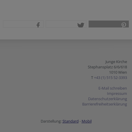
teilen
tweet
pin it
Junge Kirche
Stephansplatz 6/6/618
1010 Wien
T
+43 (1) 515 52-3393
E-Mail schreiben
Impressum
Datenschutzerklärung
Barrierefreiheitserklärung
Darstellung:
Standard
-
Mobil