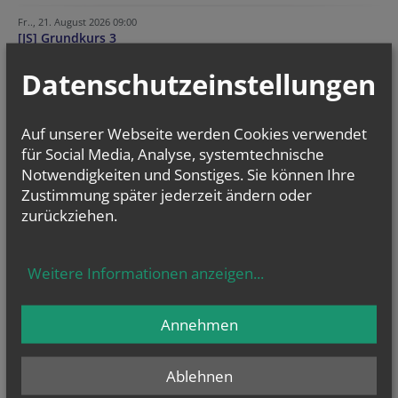
Fr.., 21. August 2026 09:00
[JS] Grundkurs 3
Fr.., 28. August 2026 09:00
Datenschutzeinstellungen
[JS] Arbeitswochenende Burg Wildegg
Auf unserer Webseite werden Cookies verwendet
NEWSLETTER
für Social Media, Analyse, systemtechnische
Geben Sie bitte Ihre E-Mail Adresse ein
Notwendigkeiten und Sonstiges. Sie können Ihre
Zustimmung später jederzeit ändern oder
zurückziehen.
Ich stimme der
Datenverarbeitung
zu.
*
Ich habe die
Informationen zum Datenschutz
gelesen.
*
Weitere Informationen anzeigen
...
Annehmen
Ablehnen