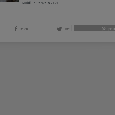
Mobil: +43 676 615 71 21
teilen
tweet
pin it