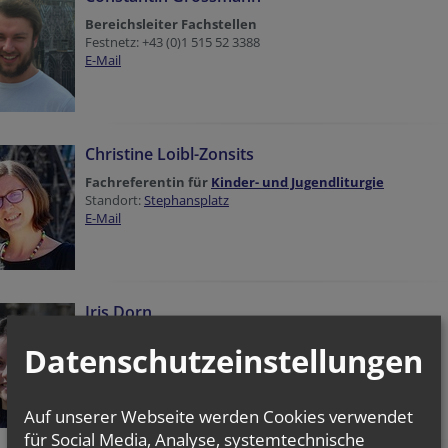
Bereichsleiter Fachstellen
Festnetz: +43 (0)1 515 52 3388
E-Mail
Christine Loibl-Zonsits
Fachreferentin für
Kinder- und Jugendliturgie
Standort:
Stephansplatz
E-Mail
Iris Dorn
Fachreferentin für die
Zeitschrift Movi
Datenschutzeinstellungen
Standort:
Stephansplatz
Festnetz: +43 (0)1 515 52 3378
E-Mail
Auf unserer Webseite werden Cookies verwendet
für Social Media, Analyse, systemtechnische