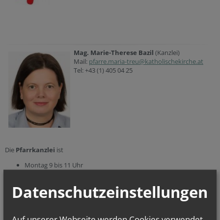
Mag. Marie-Therese Bazil
(Kanzlei)
Mail:
pfarre.maria-treu@katholischekirche.at
Tel: +43 (1) 405 04 25
Die
Pfarrkanzlei
ist
Montag 9 bis 11 Uhr
Mittwoch 9 bis 11 Uhr und 16 bis 18 Uhr
Freitag 9 bis 11 Uhr
Datenschutzeinstellungen
geöffnet.
Auf unserer Webseite werden Cookies verwendet