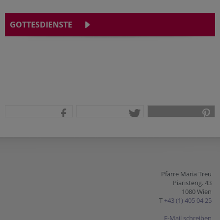
GOTTESDIENSTE
teilen
tweet
pin it
Pfarre Maria Treu
Piaristeng. 43
1080 Wien
T
+43 (1) 405 04 25
E-Mail schreiben