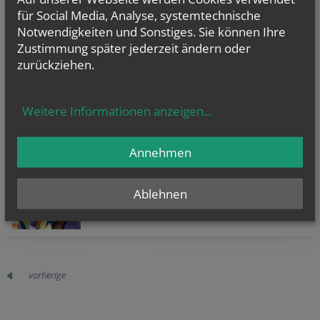
Dipl.-Päd. Markus Semelliker
für Social Media, Analyse, systemtechnische
Organist (nicht hauptamtlich)
Notwendigkeiten und Sonstiges. Sie können Ihre
* geb. 26.1.1976
* Besuch der Piaristenvolksschule
Zustimmung später jederzeit ändern oder
* Kirchenmusikstudium am
zurückziehen.
Konservatorium der ED Wien
* Weiterführende Ausbildung bei SR
Smejkal
* Schulleiter der PVS der Wiener Sängerknaben
Weitere Informationen anzeigen
...
* Seit 2009 Organist der Piaristenbasilika Maria Treu
Melvin HENRY
, Mesner
Annehmen
Ablehnen
vorherige