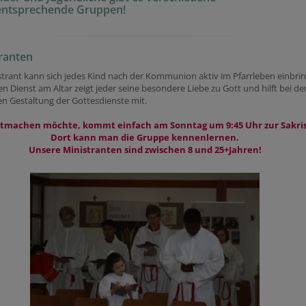
sentsprechende Gruppen!
ranten
strant kann sich jedes Kind nach der Kommunion aktiv im Pfarrleben einbri
n Dienst am Altar zeigt jeder seine besondere Liebe zu Gott und hilft bei de
hen Gestaltung der Gottesdienste mit.
tmachen möchte, kommt einfach am Sonntag um 9:45 Uhr zur Sakris
Dort kann man die Gruppe kennenlernen.
Unsere Ministranten sind zwischen 8 und 25+Jahren!