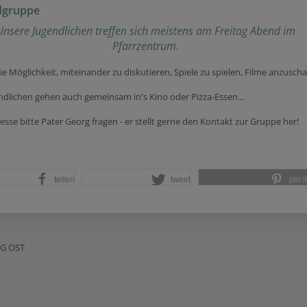
dgruppe
Unsere Jugendlichen treffen sich meistens am Freitag Abend im
Pfarrzentrum.
die Möglichkeit, miteinander zu diskutieren, Spiele zu spielen, Filme anzusch
ndlichen gehen auch gemeinsam in's Kino oder Pizza-Essen...
resse bitte Pater Georg fragen - er stellt gerne den Kontakt zur Gruppe her!
teilen
tweet
pin it
NG OST