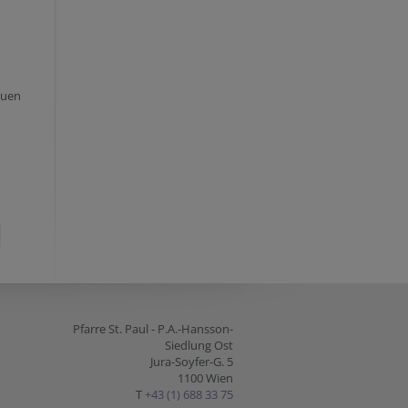
auen
Pfarre St. Paul - P.A.-Hansson-
Siedlung Ost
Jura-Soyfer-G. 5
1100 Wien
T
+43 (1) 688 33 75