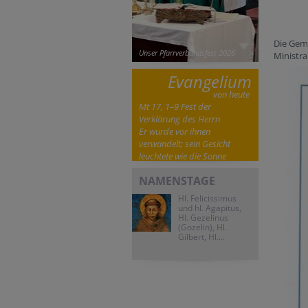
Die Gem
Unser Pfarrverbandsfest 2026
Ministra
Evangelium
von heute
Mt 17, 1–9 Fest der
Verklärung des Herrn
Er wurde vor ihnen
verwandelt; sein Gesicht
leuchtete wie die Sonne
NAMENSTAGE
Hl. Felicissimus
und hl. Agapitus,
Hl. Gezelinus
(Gozelin), Hl.
Gilbert, Hl....