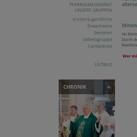
alter
PFARRGEMEINDERAT
UNSERE GRUPPEN
Kinder/Jugendliche
Minist
Erwachsene
Senioren
Als Mini
Gebetsgruppe
Durch de
feierlic
Caritaskreis
Wer mi
LEITBILD
CHRONIK