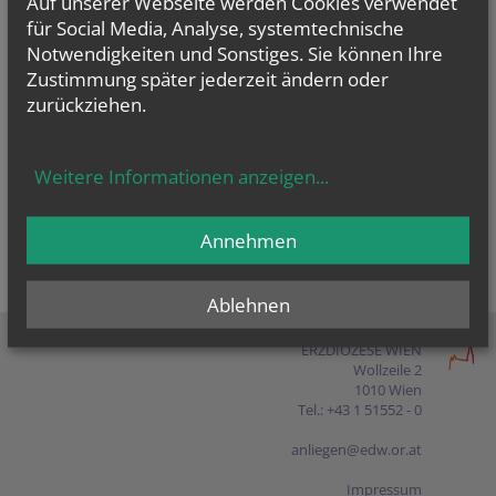
Auf unserer Webseite werden Cookies verwendet
Presse
für Social Media, Analyse, systemtechnische
Notwendigkeiten und Sonstiges. Sie können Ihre
Shop
Zustimmung später jederzeit ändern oder
zurückziehen.
EN
FR
ES
IT
PL
Weitere Informationen anzeigen
...
Annehmen
Ablehnen
ERZDIÖZESE WIEN
Wollzeile 2
1010 Wien
Tel.: +43 1 51552 - 0
anliegen@edw.or.at
Impressum