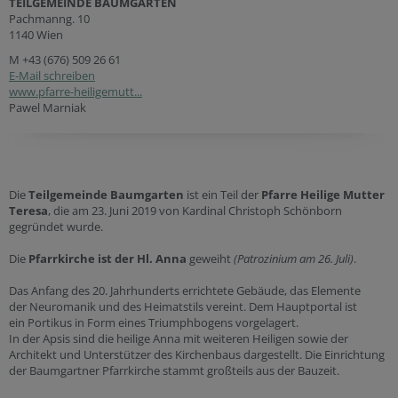
TEILGEMEINDE BAUMGARTEN
Pachmanng. 10
1140 Wien
M
+43 (676) 509 26 61
E-Mail schreiben
www.pfarre-heiligemutt...
Pawel Marniak
Die
Teilgemeinde Baumgarten
ist ein Teil der
Pfarre Heilige Mutter
Teresa
, die am 23. Juni 2019 von Kardinal Christoph Schönborn
gegründet wurde.
Die
Pfarrkirche ist der Hl. Anna
geweiht
(Patrozinium am 26. Juli)
.
Das Anfang des 20. Jahrhunderts errichtete Gebäude, das Elemente
der Neuromanik und des Heimatstils vereint. Dem Hauptportal ist
ein Portikus in Form eines Triumphbogens vorgelagert.
In der Apsis sind die heilige Anna mit weiteren Heiligen sowie der
Architekt und Unterstützer des Kirchenbaus dargestellt. Die Einrichtung
der Baumgartner Pfarrkirche stammt großteils aus der Bauzeit.