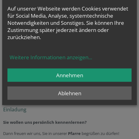
Sie haben Fragen zu
Auf unserer Webseite werden Cookies verwendet
… Taufe
(weitere
Infos
...)
für Social Media, Analyse, systemtechnische
… Erstkommunion
(weitere
Infos
...)
Notwendigkeiten und Sonstiges. Sie können Ihre
… Firmung
(weitere
Infos
...)
Zustimmung später jederzeit ändern oder
… Hochzeit
(weitere
Infos
...)
und
… Beerdigung
(weitere
Infos
...)
zurückziehen.
oder allgemeine Fragen? Dann kontaktieren Sie uns unter der
Telefonnummer 0676 / 509 26 61
Weitere Informationen anzeigen
...
Annehmen
Ereichbarkeit der Seelsorger (für Notfälle)
Priesternotruf:
142
Ablehnen
Einladung
Sie wollen uns persönlich kennenlernen?
Dann freuen wir uns, Sie in unserer
Pfarre
begrüßen zu dürfen!