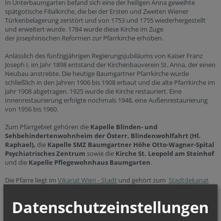
In Unterbaumgarten befand sich eine der heiligen Anna geweihte
spätgotische Filialkirche, die bei der Ersten und Zweiten Wiener
Türkenbelagerung zerstört und von 1753 und 1755 wiederhergestellt
und erweitert wurde. 1784 wurde diese Kirche im Zuge
der josephinischen Reformen zur Pfarrkirche erhoben.
Anlässlich des fünfzigjährigen Regierungsjubiläums von Kaiser Franz
Joseph I. im Jahr 1898 entstand der Kirchenbauverein St. Anna, der einen
Neubau anstrebte. Die heutige Baumgartner Pfarrkirche wurde
schließlich in den Jahren 1906 bis 1908 erbaut und die alte Pfarrkirche im
Jahr 1908 abgetragen. 1925 wurde die Kirche restauriert. Eine
Innenrestaurierung erfolgte nochmals 1948, eine Außenrestaurierung
von 1956 bis 1960.
Zum Pfarrgebiet gehören die
Kapelle Blinden- und
Sehbehindertenwohnheim der Österr. Blindenwohlfahrt (Hl.
Raphael),
die
Kapelle SMZ Baumgartner Höhe Otto-Wagner-Spital
Psychiatrisches Zentrum
sowie die
Kirche St. Leopold am Steinhof
und die
Kapelle Pflegewohnhaus Baumgarten
.
Die Pfarre liegt im
Vikariat Wien - Stadt
und gehört zum
Stadtdekanat
14.
Datenschutzeinstellungen