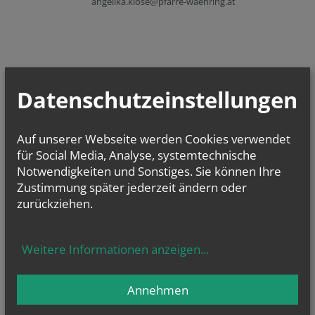
angelika.klose@pfarre-waehring.at
Datenschutzeinstellungen
NAMENSTAGE
Hl. Xystus (Sixtus) II., Papst, und Gefährten; Märtyrer, Hl.
Kajetan, Hl....
Auf unserer Webseite werden Cookies verwendet
für Social Media, Analyse, systemtechnische
Notwendigkeiten und Sonstiges. Sie können Ihre
Zustimmung später jederzeit ändern oder
zurückziehen.
Evangelium
von heute
Mt 16, 24-28
Weitere Informationen anzeigen
...
Um welchen Preis kann ein Mensch sein Leben zurückkaufen?
Annehmen