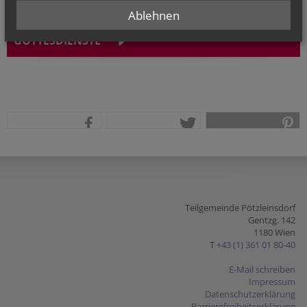
Ablehnen
GOTTESDIENSTE
teilen
tweet
pin it
Teilgemeinde Pötzleinsdorf
Gentzg. 142
1180 Wien
T
+43 (1) 361 01 80-40
E-Mail schreiben
Impressum
Datenschutzerklärung
Barrierefreiheitserklärung