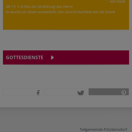
von heute
Mt 17, 1–9 Fest der Verklärung des Herrn
Er wurde vor ihnen verwandelt; sein Gesicht leuchtete wie die Sonne
GOTTESDIENSTE
teilen
tweet
pin it
Teilgemeinde Pötzleinsdorf