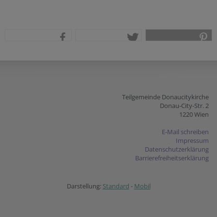
teilen
tweet
pin it
Teilgemeinde Donaucitykirche
Donau-City-Str. 2
1220 Wien
E-Mail schreiben
Impressum
Datenschutzerklärung
Barrierefreiheitserklärung
Darstellung:
Standard
-
Mobil