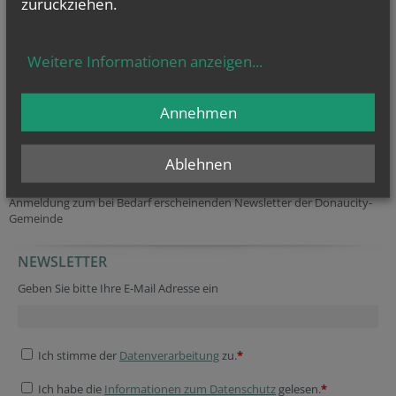
zurückziehen.
Maria Magdalena an der alten Donau
Weitere Informationen anzeigen
...
Gemeinde Kaisermühlen
Gemeinde Bruckhaufen
Annehmen
Das Sankt
Ablehnen
Anmeldung zum bei Bedarf erscheinenden Newsletter der Donaucity-
Gemeinde
NEWSLETTER
Tracking ID
Fax
Security token
Fax
Reference
Fax
URL
Geben Sie bitte Ihre E-Mail Adresse ein
Ich stimme der
Datenverarbeitung
zu.
*
Ich habe die
Informationen zum Datenschutz
gelesen.
*