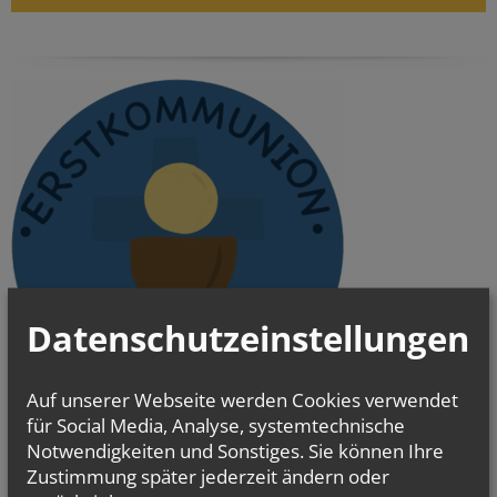
Datenschutzeinstellungen
Auf unserer Webseite werden Cookies verwendet
für Social Media, Analyse, systemtechnische
Notwendigkeiten und Sonstiges. Sie können Ihre
Unsere Pfarrhomepage und die einzelnen
Zustimmung später jederzeit ändern oder
Teilgemeinden unserer Pfarre: