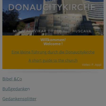
Willkommen!
Welcome !
Eine kleine Führung durch die Donaucitykirche
A short guide to the church
Video: P. Appl
Bibel &Co
Bußgedanke
n
Gedankensplitter