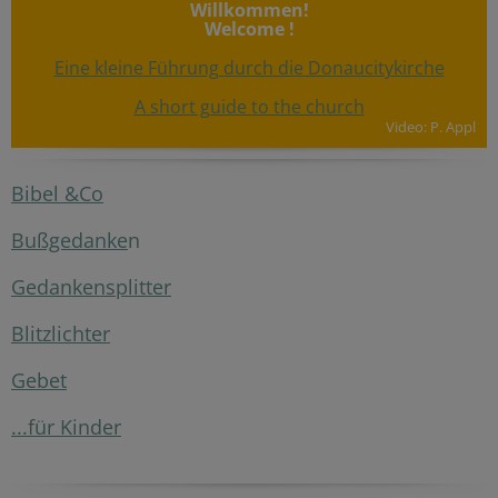
Willkommen!
Welcome !
Eine kleine Führung durch die Donaucitykirche
A short guide to the church
Video: P. Appl
Bibel &Co
Bußgedanke
n
Gedankensplitter
Blitzlichter
Gebet
...für Kinder