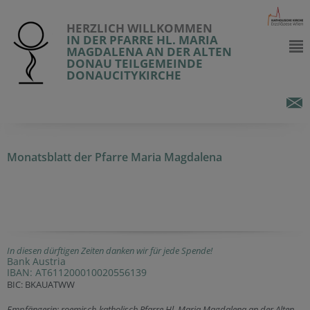
HERZLICH WILLKOMMEN
IN DER PFARRE HL. MARIA
MAGDALENA AN DER ALTEN
DONAU TEILGEMEINDE
DONAUCITYKIRCHE
Monatsblatt der Pfarre Maria Magdalena
In diesen dürftigen Zeiten danken wir für jede Spende!
Bank Austria
IBAN: AT611200010020556139
BIC: BKAUATWW
Empfängerin: roemisch-katholisch Pfarre Hl. Maria Magdalena an der Alten