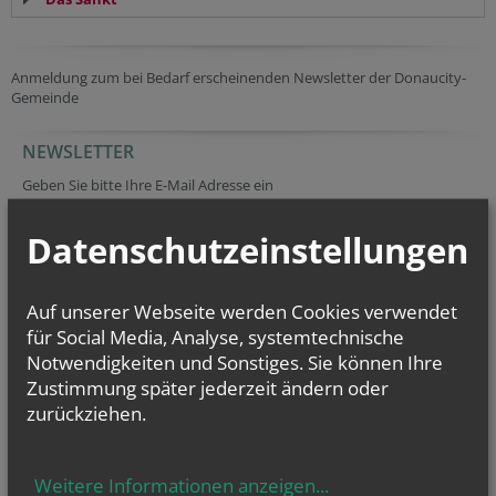
Anmeldung zum bei Bedarf erscheinenden Newsletter der Donaucity-
Gemeinde
NEWSLETTER
Geben Sie bitte Ihre E-Mail Adresse ein
Datenschutzeinstellungen
Ich stimme der
Datenverarbeitung
zu.
*
Auf unserer Webseite werden Cookies verwendet
Ich habe die
Informationen zum Datenschutz
gelesen.
*
für Social Media, Analyse, systemtechnische
Notwendigkeiten und Sonstiges. Sie können Ihre
Zustimmung später jederzeit ändern oder
zurückziehen.
Weitere Informationen anzeigen
...