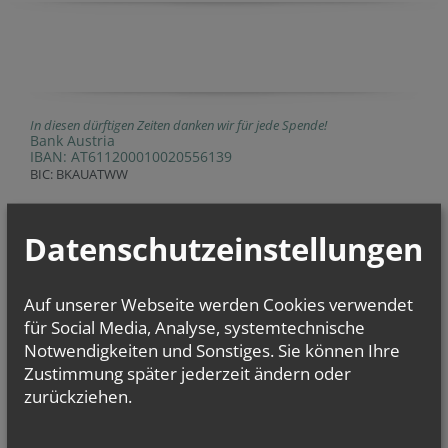
In diesen dürftigen Zeiten danken wir für jede Spende!
Bank Austria
IBAN: AT611200010020556139
BIC: BKAUATWW
Empfängerin: roemisch-katholisch Pfarre Hl. Maria Magdalena an der
Aalten Donau
Datenschutzeinstellungen
Bitte unter Verwendungszweck „Bruckhaufen“ eintragen.
Auf unserer Webseite werden Cookies verwendet
für Social Media, Analyse, systemtechnische
Evangelium
Notwendigkeiten und Sonstiges. Sie können Ihre
von heute
Zustimmung später jederzeit ändern oder
Mt 14, 22–33
zurückziehen.
Herr, befiehl, dass ich auf dem Wasser zu dir komme