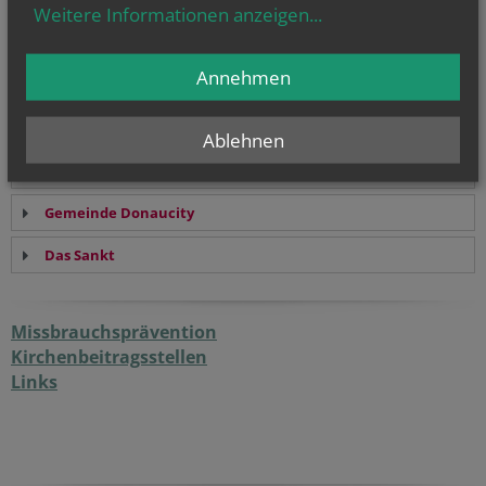
Weitere Informationen anzeigen
...
Unsere Pfarrhomepage und die einzelnen
Annehmen
Teilgemeinden unserer Pfarre:
Maria Magdalena an der alten Donau
Ablehnen
Gemeinde Kaisermühlen
Gemeinde Donaucity
Das Sankt
Missbrauchsprävention
Kirchenbeitragsstellen
Links