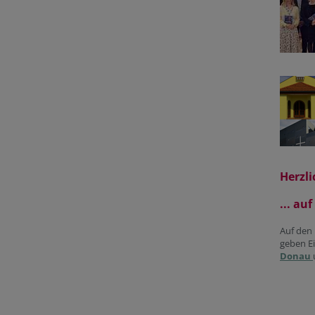
Herzli
... au
Auf den 
geben Ei
Donau