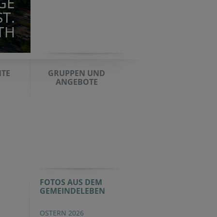
GE
GOTTESDI
T.
BRUC
TH
TE
GRUPPEN UND
ANGEBOTE
FOTOS AUS DEM
GEMEINDELEBEN
OSTERN 2026