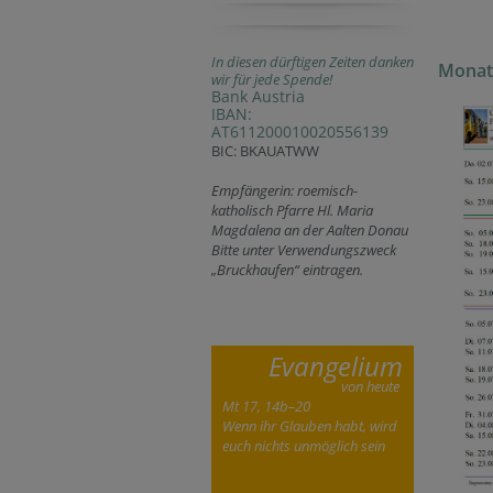
In diesen dürftigen Zeiten danken
Monat
wir für jede Spende!
Bank Austria
IBAN:
AT611200010020556139
BIC: BKAUATWW
Empfängerin: roemisch-
katholisch Pfarre Hl. Maria
Magdalena an der Aalten Donau
Bitte unter Verwendungszweck
„Bruckhaufen“ eintragen.
Evangelium
von heute
Mt 17, 14b–20
Wenn ihr Glauben habt, wird
euch nichts unmöglich sein