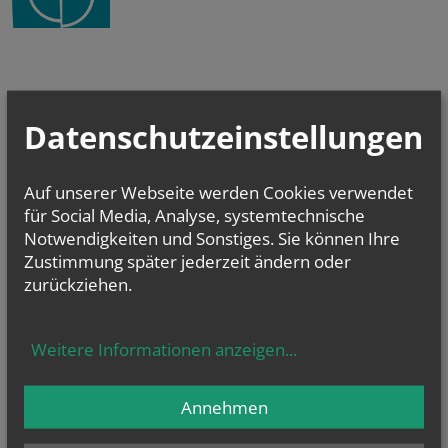
Datenschutzeinstellungen
Kalender und Gottesdienste
Auf unserer Webseite werden Cookies verwendet
für Social Media, Analyse, systemtechnische
Notwendigkeiten und Sonstiges. Sie können Ihre
Zustimmung später jederzeit ändern oder
zurückziehen.
Weitere Informationen anzeigen
...
In diesen dürftigen Zeiten danken wir für jede Spende!
Bank Austria
IBAN: AT611200010020556139
BIC: BKAUATWW
Annehmen
Empfängerin: roemisch-katholisch Pfarre Hl. Maria Magdalena an der