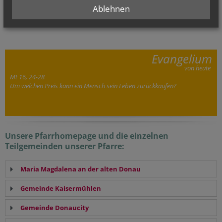
Aalten Donau
Ablehnen
Bitte unter Verwendungszweck „Bruckhaufen“ eintragen.
Evangelium
von heute
Mt 16, 24-28
Um welchen Preis kann ein Mensch sein Leben zurückkaufen?
Unsere Pfarrhomepage und die einzelnen
Teilgemeinden unserer Pfarre:
Maria Magdalena an der alten Donau
Gemeinde Kaisermühlen
Gemeinde Donaucity