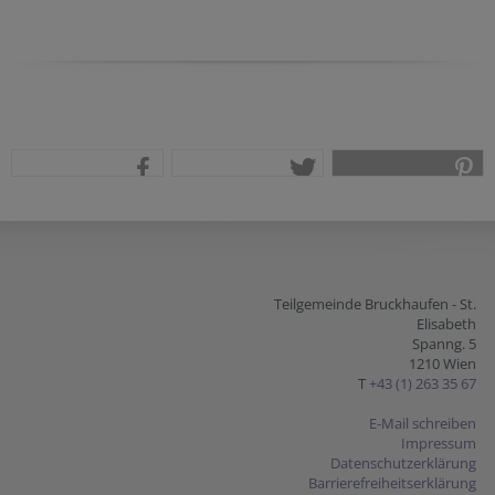
teilen
tweet
pin it
Teilgemeinde Bruckhaufen - St.
Elisabeth
Spanng. 5
1210 Wien
T
+43 (1) 263 35 67
E-Mail schreiben
Impressum
Datenschutzerklärung
Barrierefreiheitserklärung