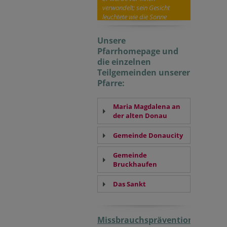
verwandelt; sein Gesicht
leuchtete wie die Sonne
Unsere
Pfarrhomepage und
die einzelnen
Teilgemeinden unserer
Pfarre:
Maria Magdalena an
der alten Donau
Gemeinde Donaucity
Gemeinde
Bruckhaufen
Das Sankt
Missbrauchsprävention