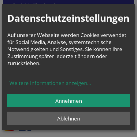
Kontakt - Pfarrkanzlei
Datenschutzeinstellungen
Terminvereinbarungen für Gespräche mit Seelsorgern
Anmeldung für Taufe, Erstkommunion, Firmung, Hochzeit, etc.
Auf unserer Webseite werden Cookies verwendet
Auskünfte über Gruppen, Aktivitäten
für Social Media, Analyse, systemtechnische
Notwendigkeiten und Sonstiges. Sie können Ihre
Pfarr-Caritas - Beratungsstelle für Hilfesuchende
Zustimmung später jederzeit ändern oder
Bankverbindung:
zurückziehen.
Pfarre Stadlau
IBAN
AT48 1919 0000 0028 3168
Weitere Informationen anzeigen
...
Unsere Pfarre auf
Instagram
,
Facebook
und
YouTube
Annehmen
- schauen Sie vorbei!
Ablehnen