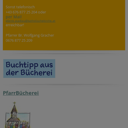
Sonst telefonisch
+43 676 877 25 204 oder
per Mail
pfarre.stadlau@katholischekirche.at
erreichbar!
Pfarrer Br. Wolfgang Gracher
0676 877 25 209
PfarrBücherei