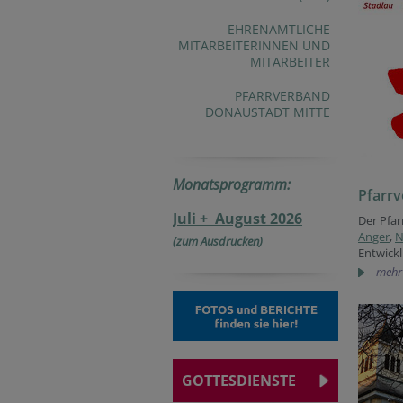
EHRENAMTLICHE
MITARBEITERINNEN UND
MITARBEITER
PFARRVERBAND
DONAUSTADT MITTE
Monatsprogramm:
Pfarrv
Juli + August 2026
Der Pfar
Anger
,
N
(zum Ausdrucken)
Entwick
mehr
GOTTESDIENSTE