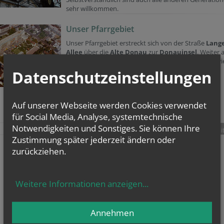
sehr willkommen.
Unser Pfarrgebiet
Unser Pfarrgebiet erstreckt sich von der Straße
Lang
Allee
über die
Alte Donau
zur
Donauinsel
. Weiter 
der
Tamariskengasse
über den
Bahndamm S80
wi
zurück zur
Lange Allee
.
Datenschutzeinstellungen
Auf unserer Webseite werden Cookies verwendet
für Social Media, Analyse, systemtechnische
Notwendigkeiten und Sonstiges. Sie können Ihre
teilen
tweet
pin it
Zustimmung später jederzeit ändern oder
zurückziehen.
Weitere Informationen anzeigen
...
Annehmen