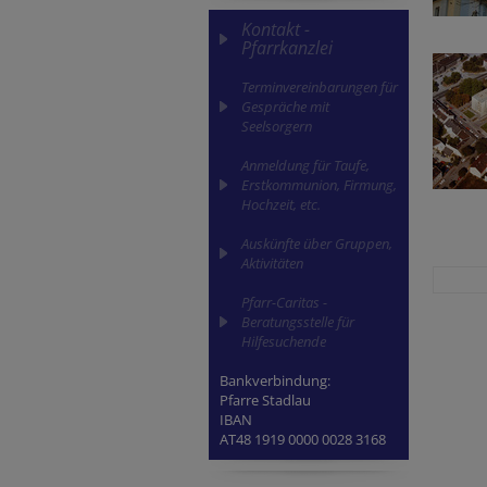
Kontakt -
Pfarrkanzlei
Terminvereinbarungen für
Gespräche mit
Seelsorgern
Anmeldung für Taufe,
Erstkommunion, Firmung,
Hochzeit, etc.
Auskünfte über Gruppen,
Aktivitäten
Pfarr-Caritas -
Beratungsstelle für
Hilfesuchende
Bankverbindung:
Pfarre Stadlau
IBAN
AT48 1919 0000 0028 3168