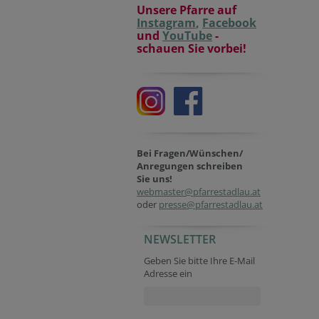
Unsere Pfarre auf
Instagram
,
Facebook
und
YouTube
-
schauen Sie vorbei!
Bei Fragen/Wünschen/
Anregungen schreiben
Sie uns!
webmaster@pfarrestadlau.at
oder
presse@pfarrestadlau.at
NEWSLETTER
Session ID
Session ID
Security token
Company website
Company website
Tracking ID
Homepage
Geben Sie bitte Ihre E-Mail
Adresse ein