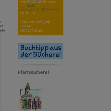
+43 676 877 25 204 oder
per Mail
pfarre.stadlau@katholischekirche.at
erreichbar!
e
Pfarrer Br. Wolfgang
auf
Gracher
eder
0676 877 25 209
PfarrBücherei