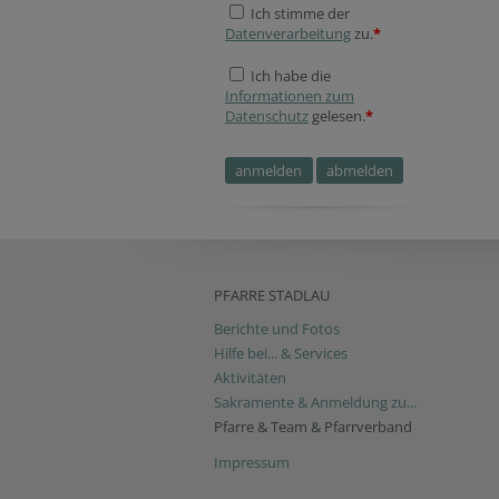
Ich stimme der
Datenverarbeitung
zu.
*
Ich habe die
Informationen zum
Datenschutz
gelesen.
*
Secondary phone
Secondary phone
Website
Fax
Company website
PFARRE STADLAU
Berichte und Fotos
Hilfe bei... & Services
Aktivitäten
Sakramente & Anmeldung zu...
Pfarre & Team & Pfarrverband
Impressum