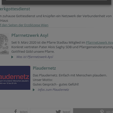
erkgottesdienst
ern zuhause Gottesdienst und knüpfen ein Netzwerk der Verbundenheit von
 Haus
 den Seiten der Erzdiözese Wien
Pfarrnetzwerk Asyl
Seit 9. März 2020 ist die Pfarre Stadlau Mitglied im
Pfarrnetzwerk Asy
Konkret vertreten Pater Alois Saghy SDB und Pfarrgemeinderatsmit
Gottfried Göbl unsere Pfarre.
Was ist Pfarrnetzwerk Aysl
Plaudernetz
Das Plaudernetz. Einfach mit Menschen plaudern.
Unser Motto:
Gutes Gespräch - gutes Gefühl!
Infos zum Plaudernetz
teilen
tweet
pin it