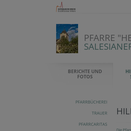
PFARRE "H
SALESIANE
BERICHTE UND
HI
FOTOS
PFARRBÜCHEREI
HIL
TRAUER
PFARRCARITAS
Die Pfar