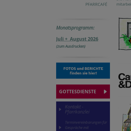
PFARRCAFÉ
mitarbe
Monatsprogramm:
Juli + August 2026
(zum Ausdrucken)
GOTTESDIENSTE
Kontakt -
Pfarrkanzlei
Terminvereinbarungen für
Gespräche mit