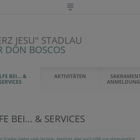
ERZ JESU" STADLAU
R DON BOSCOS
LFE BEI... &
AKTIVITÄTEN
SAKRAMENT
SERVICES
ANMELDUNG 
FE BEI... & SERVICES
re Stadlau bietet viele Services, benötigt aber auch Hilfe von ehrenamtlich