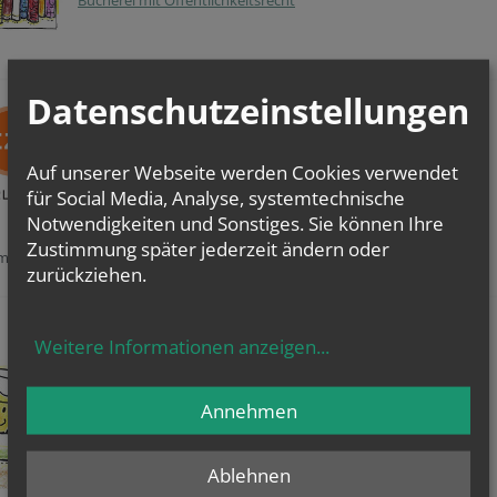
Bücherei mit Öffentlichkeitsrecht
Datenschutzeinstellungen
Auf unserer Webseite werden Cookies verwendet
für Social Media, Analyse, systemtechnische
EZA-Markt
Notwendigkeiten und Sonstiges. Sie können Ihre
Zustimmung später jederzeit ändern oder
im Monat nach dem Sonntagsgottesdienst in der Pfarrkirche
zurückziehen.
Weitere Informationen anzeigen
...
Komm ins Pfarrkaffee
Wir laden ein ...
Annehmen
mehr
Ablehnen