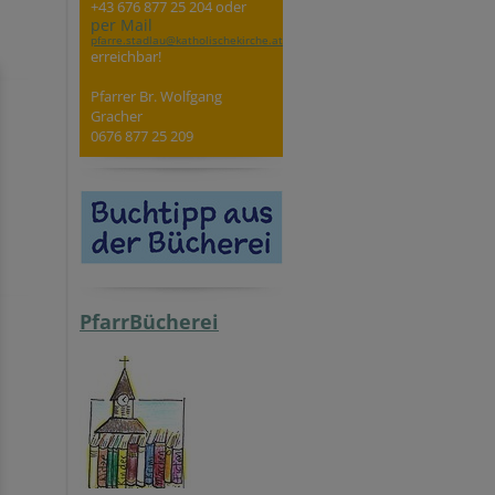
+43 676 877 25 204 oder
per Mail
pfarre.stadlau@katholischekirche.at
erreichbar!
Pfarrer Br. Wolfgang
Gracher
0676 877 25 209
PfarrBücherei