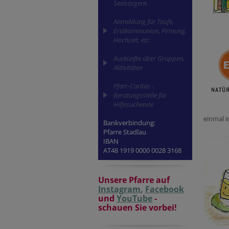
Seelsorgern
Anmeldung für Taufe,
Erstkommunion, Firmung,
Hochzeit, etc.
Auskünfte über Gruppen,
Aktivitäten
Pfarr-Caritas -
Beratungsstelle für
Hilfesuchende
einmal 
Bankverbindung:
Pfarre Stadlau
IBAN
AT48 1919 0000 0028 3168
Unsere Pfarre auf
Instagram
,
Facebook
und
YouTube
-
schauen Sie vorbei!